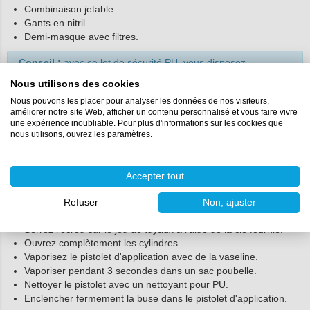
Combinaison jetable.
Gants en nitril.
Demi-masque avec filtres.
Conseil :
avec ce lot de sécurité PU, vous disposez
immédiatement de l'équipement de protection adéquat. Vous
Nous utilisons des cookies
pouvez ainsi travailler en toute sécurité sur votre projet
d'isolation.
Nous pouvons les placer pour analyser les données de nos visiteurs,
améliorer notre site Web, afficher un contenu personnalisé et vous faire vivre
Étape 4 : préparation du Froth-Pak pour
une expérience inoubliable. Pour plus d'informations sur les cookies que
nous utilisons, ouvrez les paramètres.
l'utilisation :
Une fois que le Froth-Pak a atteint la bonne température, préparez
l'ensemble pour l'utilisation. Veillez à utiliser le tuyau du Froth-Pak
Accepter tout
et suivez les étapes ci-dessous :
Raccordez les deux tuyaux à la bonne bouteille en utilisant la
Refuser
Non, ajuster
couleur indiquée (rouge à rouge et bleu à bleu).
Serrez l'écrou sur le jeu de tuyaux à l'aide de la clé fournie.
Ouvrez complètement les cylindres.
Vaporisez le pistolet d'application avec de la vaseline.
Vaporiser pendant 3 secondes dans un sac poubelle.
Nettoyer le pistolet avec un nettoyant pour PU.
Enclencher fermement la buse dans le pistolet d'application.