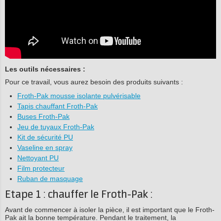
Les outils nécessaires :
Pour ce travail, vous aurez besoin des produits suivants :
Froth-Pak mousse isolante pulvérisable
Tapis chauffant Froth-Pak
Buses Froth-Pak
Jeu de tuyaux Froth-Pak
Kit de sécurité PU
Vaseline en spray
Nettoyant PU
Film protecteur
Ruban de masquage
Etape 1 : chauffer le Froth-Pak :
Avant de commencer à isoler la pièce, il est important que le Froth-
Pak ait la bonne température. Pendant le traitement, la