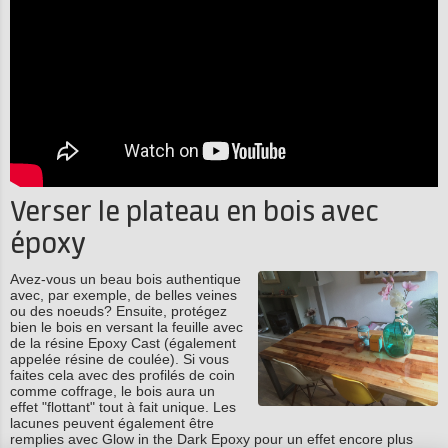
Verser le plateau en bois avec
époxy
Avez-vous un beau bois authentique
avec, par exemple, de belles veines
ou des noeuds? Ensuite, protégez
bien le bois en versant la feuille avec
de la résine Epoxy Cast (également
appelée résine de coulée). Si vous
faites cela avec des profilés de coin
comme coffrage, le bois aura un
effet "flottant" tout à fait unique. Les
lacunes peuvent également être
remplies avec Glow in the Dark Epoxy pour un effet encore plus