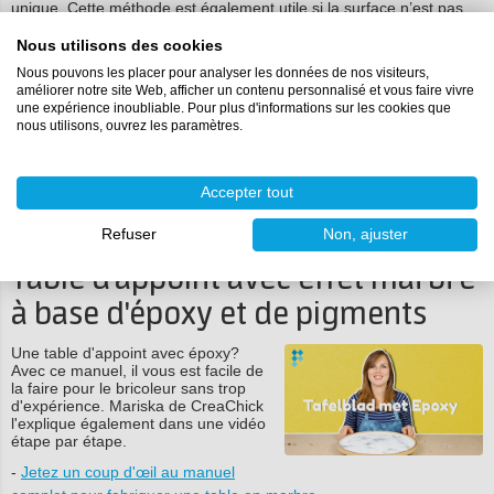
unique. Cette méthode est également utile si la surface n’est pas
plane. Cela se produit avec du bois brut, ou par exemple si les
panneaux utilisés n'ont pas la même épaisseur.
Nous utilisons des cookies
- Lisez le manuel
détaillé sur les plateaux de table avec Epoxy
Nous pouvons les placer pour analyser les données de nos visiteurs,
améliorer notre site Web, afficher un contenu personnalisé et vous faire vivre
Donne au bois un effet "flottant" en le coulant avec des profilés
une expérience inoubliable. Pour plus d'informations sur les cookies que
nous utilisons, ouvrez les paramètres.
de coin
Protège le bois de l'humidité et des égratignures
Réparez votre table facilement et de manière invisible en cas
Accepter tout
de dommage
Table facile à nettoyer avec un chiffon humide et résistant à
Refuser
Non, ajuster
presque tous les produits de nettoyage
Table d'appoint avec effet marbre
à base d'époxy et de pigments
Une table d'appoint avec époxy?
Avec ce manuel, il vous est facile de
la faire pour le bricoleur sans trop
d'expérience. Mariska de CreaChick
l'explique également dans une vidéo
étape par étape.
-
Jetez un coup d'œil au manuel