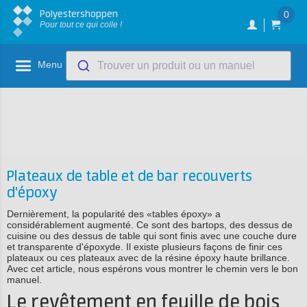
Polyestershoppen
0
Pour tout ce qui colle !
Menu
Trouver un produit ou un manuel
Plateaux de table et de bar recouverts
d'époxy
Dernièrement, la popularité des «tables époxy» a
considérablement augmenté. Ce sont des bartops, des dessus de
cuisine ou des dessus de table qui sont finis avec une couche dure
et transparente d'époxyde. Il existe plusieurs façons de finir ces
plateaux ou ces plateaux avec de la résine époxy haute brillance.
Avec cet article, nous espérons vous montrer le chemin vers le bon
manuel.
Le revêtement en feuille de bois