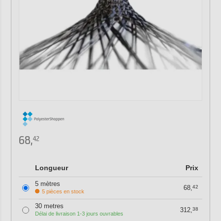
68,
42
Longueur
Prix
5 mètres
68,
42
5 pièces en stock
30 metres
312,
38
Délai de livraison 1-3 jours ouvrables