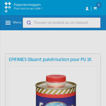
Polyestershoppen
0
Pour tout ce qui colle !
Menu
Trouver un produit ou un manuel
EPIFANES Diluant pulvérisation pour PU 1K