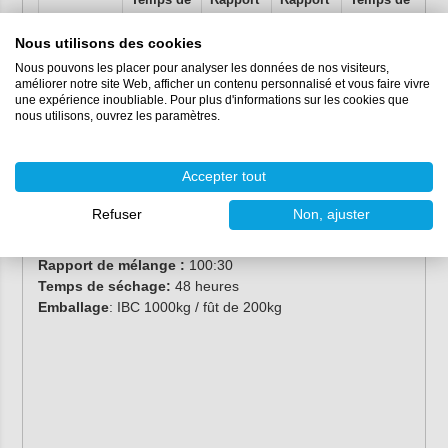
traitement
de
de
déchargement
mélange
mélange
Nous utilisons des cookies
Nous pouvons les placer pour analyser les données de nos visiteurs,
Résine
100g /
Poids
Volume
Après
améliorer notre site Web, afficher un contenu personnalisé et vous faire vivre
RIMR935
20°C
durcissement
une expérience inoubliable. Pour plus d'informations sur les cookies que
nous utilisons, ouvrez les paramètres.
à 20°C
Durcisseur
100
100:30
100:35
48 heures
RIMH936
minutes
Accepter tout
Refuser
Non, ajuster
Marque :
Westlake
Temps de
traitement :
100 minutes
Rapport de
mélange :
100:30
Temps de séchage:
48 heures
Emballage
: IBC 1000kg / fût de 200kg