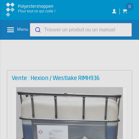
Polyestershoppen
0
Pour tout ce qui colle !
Menu
Trouver un produit ou un manuel
Vente : Hexion / Westlake RIMH936