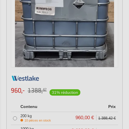
960,-
1388,
42
31% réduction
Contenu
Prix
200 kg
960,00 €
1.388,42 €
10 pièces en stock
1000 kg