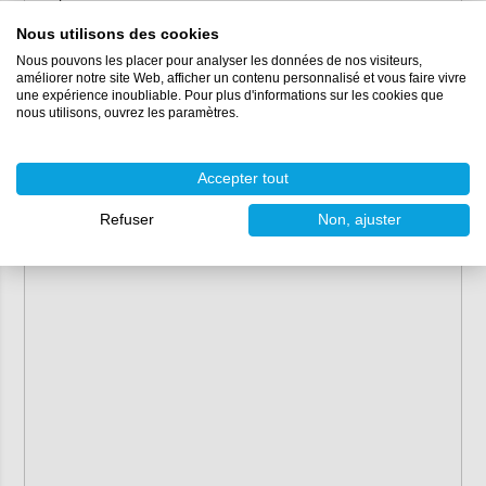
et le top coat
Durée de conservation :
dans un emballage fermé plus
Nous utilisons des cookies
de 10 ans
Nous pouvons les placer pour analyser les données de nos visiteurs,
Délai de livraison
: La plupart des couleurs peuvent être
améliorer notre site Web, afficher un contenu personnalisé et vous faire vivre
une expérience inoubliable. Pour plus d'informations sur les cookies que
livrées depuis stock (1 jour ouvrable)
nous utilisons, ouvrez les paramètres.
Ajout:
Topcoat et gelcoat 10 à 20%
Accepter tout
Résine de stratification (précoloration) 3 à 5%
Moulages solides 1 à 3%.
Refuser
Non, ajuster