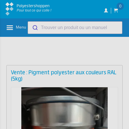
Polyestershoppen
0
Pour tout ce qui colle !
Menu
Trouver un produit ou un manuel
Vente : Pigment polyester aux couleurs RAL
(5kg)