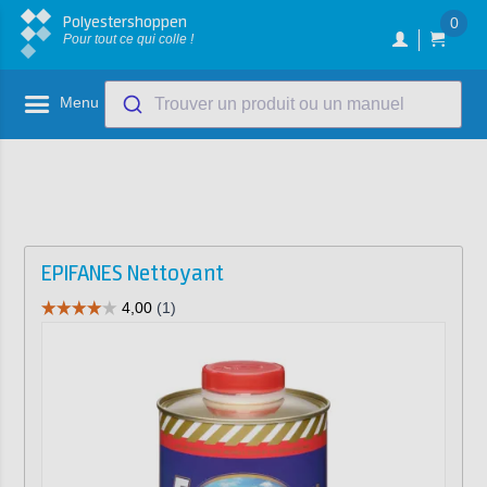
Polyestershoppen
0
Pour tout ce qui colle !
Menu
Trouver un produit ou un manuel
EPIFANES Nettoyant