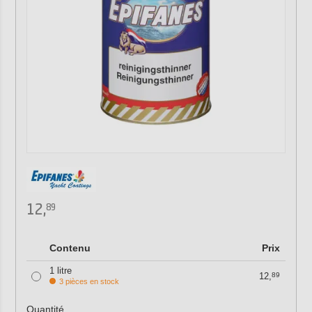
12,
89
Contenu
Prix
1 litre
12,
89
3 pièces en stock
Quantité