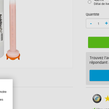
480 ml
Délai de li
Quantité
-
+
Trouvez l'a
répondant 
notre
les