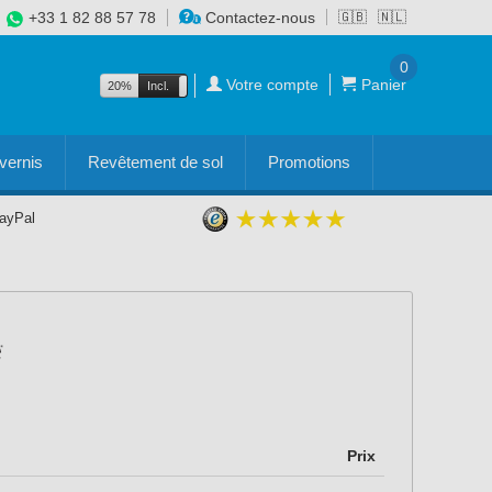
+33 1 82 88 57 78
Contactez-nous
🇬🇧
🇳🇱
0
Votre compte
Panier
20%
Incl.
Excl.
vernis
Revêtement de sol
Promotions
PayPal
Prix