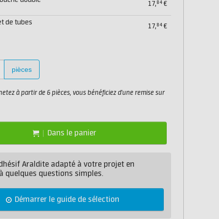
touche double
84
17,
€
et de tubes
84
17,
€
pièces
etez à partir de 6 pièces, vous bénéficiez d'une remise sur
Dans le panier
dhésif Araldite adapté à votre projet en
à quelques questions simples.
Démarrer le guide de sélection