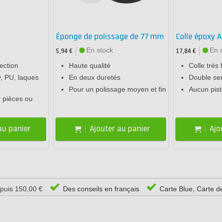
Éponge de polissage de 77 mm
Colle époxy A
En stock
En 
5,94 €
17,84 €
ection
Haute qualité
Colle très 
y, PU, laques
En deux duretés
Double se
Pour un polissage moyen et fin
Aucun pist
 pièces ou
au panier
Ajouter au panier
Ajo
epuis 150,00 €
Des conseils en français
Carte Blue, Carte d