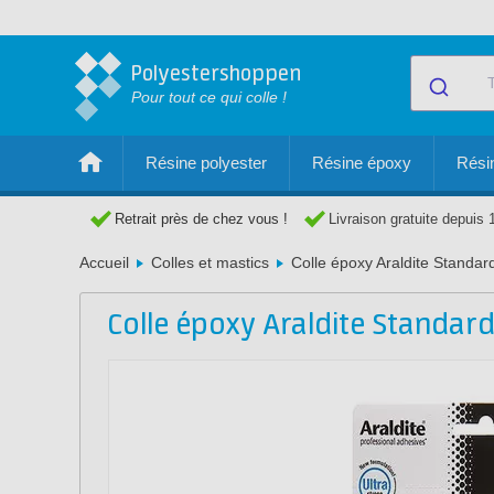
Polyestershoppen
Pour tout ce qui colle !
Résine polyester
Résine époxy
Résin
Retrait près de chez vous !
Livraison gratuite depuis 
Accueil
Colles et mastics
Colle époxy Araldite Standar
Colle époxy Araldite Standar