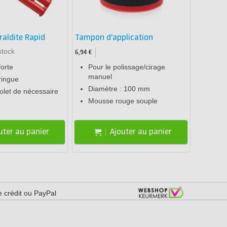
raldite Rapid
Tampon d'application
stock
6,94 €
forte
Pour le polissage/cirage
manuel
ringue
Diamètre : 100 mm
olet de nécessaire
Mousse rouge souple
uter au panier
Ajouter au panier
e crédit ou PayPal