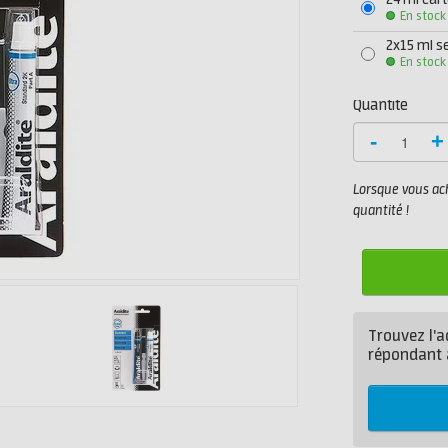
24 ml car
En stock
2x15 ml s
En stock
Quantité
-
+
Lorsque vous ach
quantité !
Trouvez l'a
répondant 