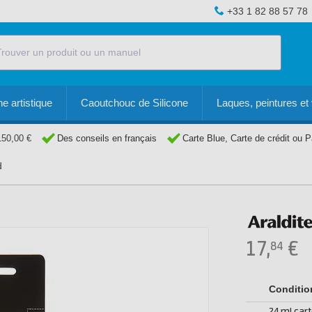
+33 1 82 88 57 78
e artistique
Caoutchouc de Silicone
Laques, peintures et 
150,00 €
Des conseils en français
Carte Blue, Carte de crédit ou 
d
d
17,
€
84
Conditi