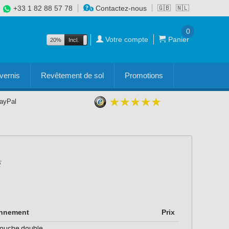
+33 1 82 88 57 78
Contactez-nous
🇬🇧
🇳🇱
0
Votre compte
Panier
20%
Incl.
Excl.
vernis
Revêtement de sol
Promotions
PayPal
onnement
Prix