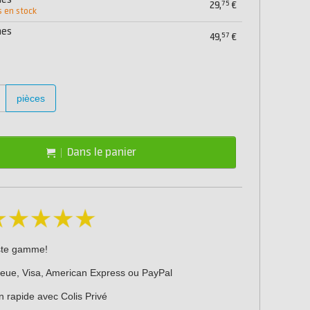
mes
75
29,
€
s en stock
mes
57
49,
€
pièces
Dans le panier
ste gamme!
leue, Visa, American Express ou PayPal
n rapide avec Colis Privé