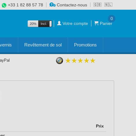
+33 1 82 88 57 78
Contactez-nous
🇬🇧
🇳🇱
0
Votre compte
Panier
20%
Incl.
Excl.
vernis
Revêtement de sol
Promotions
PayPal
Prix