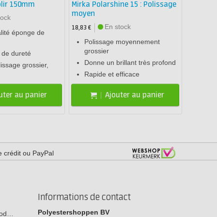
olir 150mm
Mirka Polarshine 15 : Polissage
moyen
tock
En stock
18,83 €
lité éponge de
Polissage moyennement
grossier
 de dureté
Donne un brillant très profond
lissage grossier,
Rapide et efficace
uter au panier
Ajouter au panier
e crédit ou PayPal
Informations de contact
Polyestershoppen BV
 bod…