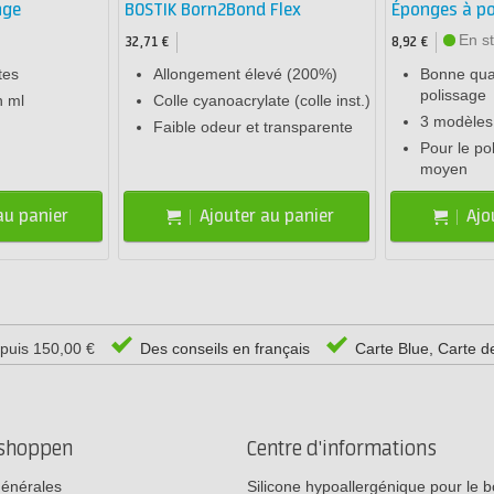
nge
BOSTIK Born2Bond Flex
Éponges à p
En s
32,71 €
8,92 €
tes
Allongement élevé (200%)
Bonne qua
polissage
n ml
Colle cyanoacrylate (colle inst.)
3 modèles
Faible odeur et transparente
Pour le po
moyen
au panier
Ajouter au panier
Ajo
epuis 150,00 €
Des conseils en français
Carte Blue, Carte d
rshoppen
Centre d'informations
générales
Silicone hypoallergénique pour le