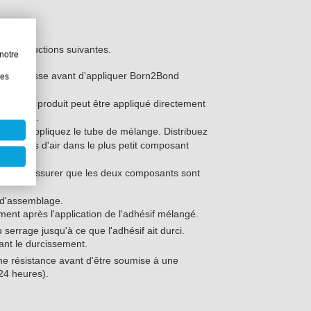
 les instructions suivantes.
notre
sans graisse avant d'appliquer Born2Bond
les
artie B. Le produit peut être appliqué directement
ge fourni.
uchon et appliquez le tube de mélange. Distribuez
les bulles d'air dans le plus petit composant
ur vous assurer que les deux composants sont
 d'assemblage.
nt après l'application de l'adhésif mélangé.
 serrage jusqu'à ce que l'adhésif ait durci.
nt le durcissement.
eine résistance avant d'être soumise à une
24 heures).