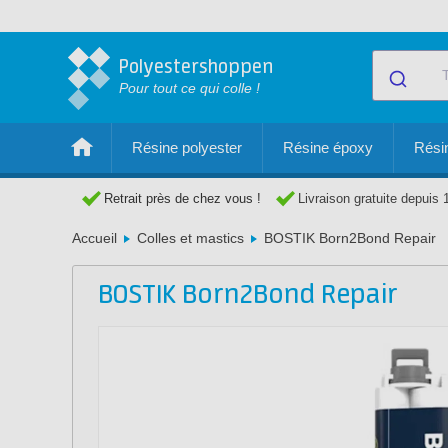
Polyestershoppen
Pour tout ce qui colle !
Résine polyester
Résine époxy
Résin
Retrait près de chez vous !
Livraison gratuite depuis 
Accueil
Colles et mastics
BOSTIK Born2Bond Repair
BOSTIK Born2Bond Repair