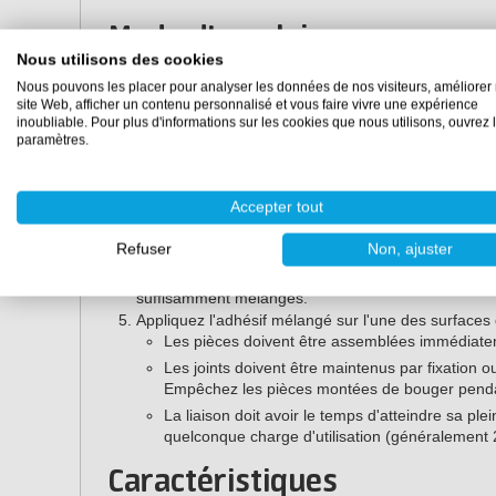
Mode d'emploi
Nous utilisons des cookies
Born2Bond Repair est facile à utiliser. Il suffit de suivre
Nous pouvons les placer pour analyser les données de nos visiteurs, améliorer 
site Web, afficher un contenu personnalisé et vous faire vivre une expérience
Assurez-vous que la surface est propre, sèche et 
inoubliable. Pour plus d'informations sur les cookies que nous utilisons, ouvrez 
paramètres.
Repair ;
Pour utiliser l'adhésif, mélangez la partie A et la p
à partir de la seringue en utilisant le tube de mélan
Accepter tout
Tenez l'adhésif en position verticale, retirez le bo
une petite quantité d'adhésif jusqu'à ce que toutes 
Refuser
Non, ajuster
soient éliminées.
Faites une dose test sur un morceau de papier po
suffisamment mélangés.
Appliquez l'adhésif mélangé sur l'une des surfaces
Les pièces doivent être assemblées immédiateme
Les joints doivent être maintenus par fixation ou
Empêchez les pièces montées de bouger penda
La liaison doit avoir le temps d'atteindre sa pl
quelconque charge d'utilisation (généralement 
Caractéristiques