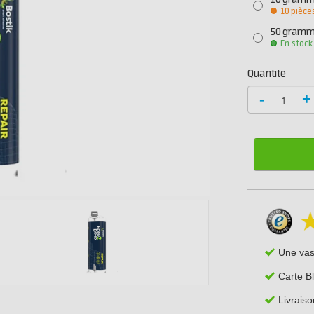
10 gram
10 pièce
50 gram
En stock
Quantité
-
+
Une va
Carte B
Livraiso