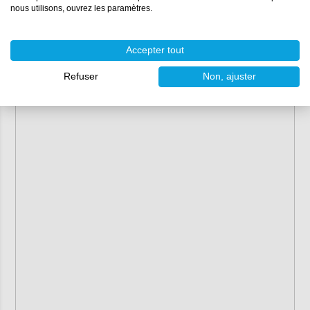
nous utilisons, ouvrez les paramètres.
Nombre de cordons déposés :
10
Hauteur des cordons déposés :
3-4 mm
Référence :
599432290
Accepter tout
Refuser
Non, ajuster