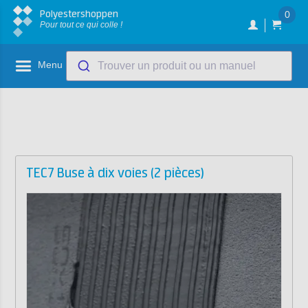
Polyestershoppen
0
Pour tout ce qui colle !
Menu
Trouver un produit ou un manuel
TEC7 Buse à dix voies (2 pièces)