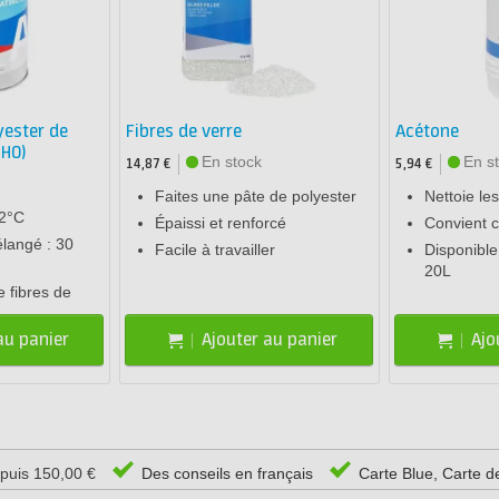
yester de
Fibres de verre
Acétone
THO)
En stock
En s
14,87 €
5,94 €
Faites une pâte de polyester
Nettoie le
12°C
Épaissi et renforcé
Convient 
langé : 30
Facile à travailler
Disponible
20L
 fibres de
au panier
Ajouter au panier
Ajo
epuis 150,00 €
Des conseils en français
Carte Blue, Carte d