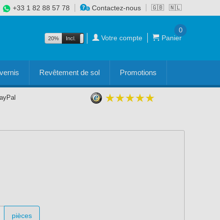
+33 1 82 88 57 78
Contactez-nous
🇬🇧
🇳🇱
0
Votre compte
Panier
20%
Incl.
Excl.
vernis
Revêtement de sol
Promotions
PayPal
pièces