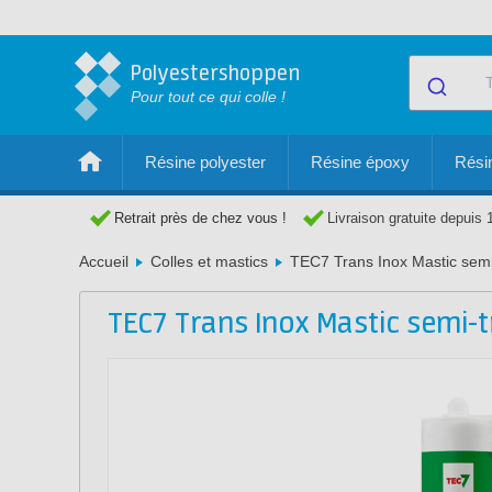
Polyestershoppen
Pour tout ce qui colle !
Résine polyester
Résine époxy
Résin
Retrait près de chez vous !
Livraison gratuite depuis 
Accueil
Colles et mastics
TEC7 Trans Inox Mastic semi
TEC7 Trans Inox Mastic semi-