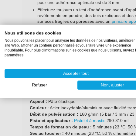
pour une adhérence optimale est de 3 mm.
Effectuez toujours un test d'adhérence avant d'appl
revêtements en poudre, des bois exotiques et des 
surfaces fragiles ou poreuses avec un
primaire épo
Vous souhaitez appliquer le mastic sur de la peintu
Nous utilisons des cookies
de peintures, un test d'adhérence est recommandé.
ralentir le séchage.
Nous pouvons les placer pour analyser les données de nos visiteurs, améliorer 
site Web, afficher un contenu personnalisé et vous faire vivre une expérience
inoubliable. Pour plus d'informations sur les cookies que nous utilisons, ouvrez 
paramètres.
Conseil :
appliquez uniquement des lignes d'adhésif
dans les sanitaires afin d'éviter la condensation.
Accepter tout
Propriétés
Refuser
Non, ajuster
Contenu :
Cartouche de 310 ml
Base :
Polymère MS
Aspect :
Pâte élastique
Couleur :
Acier inoxydable/aluminium avec fluidité tra
Débit de pulvérisation :
160 g/min (5 bar / 3 mm / 23
Pistolet applicateur :
Pistolet à mastic
290-310 ml
Temps de formation de peau :
5 minutes (23 °C, 50 %
Sec au toucher :
40 minutes (23 °C, 50 % d'humidité re