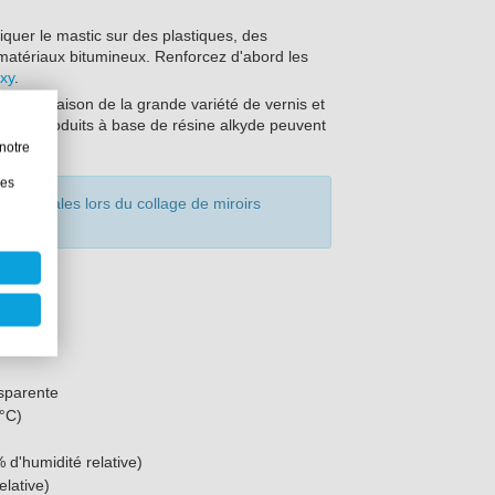
iquer le mastic sur des plastiques, des
matériaux bitumineux. Renforcez d'abord les
xy
.
re ? En raison de la grande variété de vernis et
 Les produits à base de résine alkyde peuvent
notre
les
 verticales lors du collage de miroirs
nsparente
 °C)
 d'humidité relative)
lative)