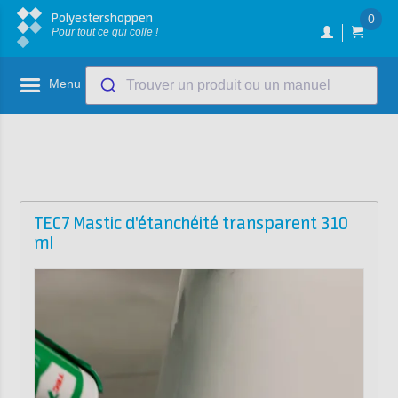
Polyestershoppen
0
Pour tout ce qui colle !
Menu
Trouver un produit ou un manuel
TEC7 Mastic d'étanchéité transparent 310
ml