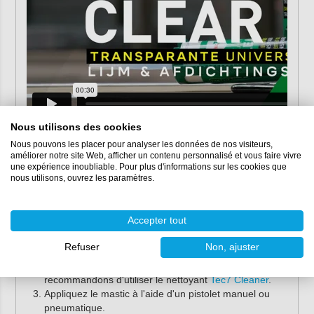
Nous utilisons des cookies
Nous pouvons les placer pour analyser les données de nos visiteurs,
Mode d'emploi
améliorer notre site Web, afficher un contenu personnalisé et vous faire vivre
une expérience inoubliable. Pour plus d'informations sur les cookies que
nous utilisons, ouvrez les paramètres.
Utilisez Tec7 TransClear à une température comprise
entre +5 °C et +40 °C sur un support propre, exempt
de poussière et de graisse.
Accepter tout
Nettoyez et dégraissez le support avec
Tec7 Prepare
& Finish
. Vous obtiendrez ainsi une finition parfaite et
Refuser
Non, ajuster
pourrez éliminer les polymères Tec7 non durcis. En
cas de salissures importantes, nous vous
recommandons d'utiliser le nettoyant
Tec7 Cleaner
.
Appliquez le mastic à l'aide d'un pistolet manuel ou
pneumatique.