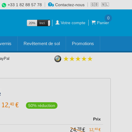
+33 1 82 88 57 78
Contactez-nous
🇬🇧
🇳🇱
0
Votre compte
Panier
20%
Incl.
Excl.
vernis
Revêtement de sol
Promotions
PayPal
12,
€
40
50% réduction
Prix
78
24,
€
40
12,
€