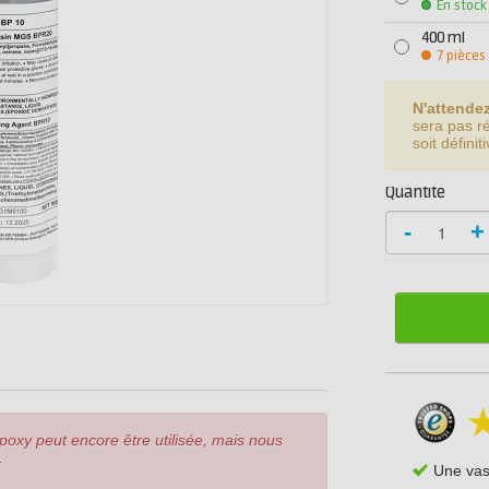
En stock
400 ml
7 pièces
N'attende
sera pas r
soit défini
Quantité
-
+
époxy peut encore être utilisée, mais nous
.
Une va