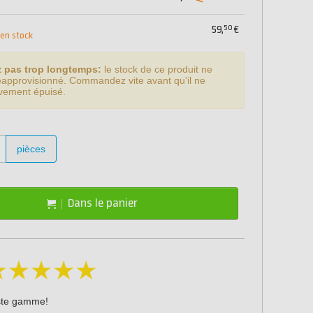
50
59,
€
 en stock
z pas trop longtemps:
le stock de ce produit ne
éapprovisionné. Commandez vite avant qu'il ne
tivement épuisé.
pièces
Dans le panier
ste gamme!