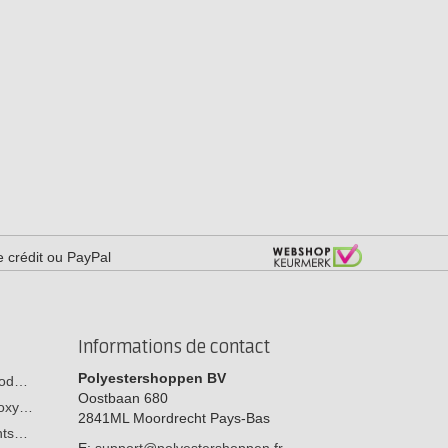
e crédit ou PayPal
Informations de contact
Polyestershoppen BV
 bod…
Oostbaan 680
poxy…
2841ML
Moordrecht
Pays-Bas
ants…