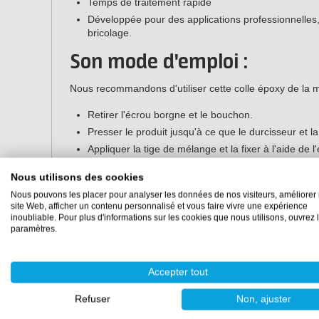
Temps de traitement rapide
Développée pour des applications professionnelles
bricolage.
Son mode d'emploi :
Nous recommandons d'utiliser cette colle époxy de la m
Retirer l'écrou borgne et le bouchon.
Presser le produit jusqu'à ce que le durcisseur et 
Appliquer la tige de mélange et la fixer à l'aide de 
Vaporiser les 5 à 15 premiers grammes de la carto
Nous utilisons des cookies
Nous recommandons de conserver l'adhésif dans l'obscur
Nous pouvons les placer pour analyser les données de nos visiteurs, améliorer 
site Web, afficher un contenu personnalisé et vous faire vivre une expérience
soleil ou aux UV) à des températures comprises entre 
inoubliable. Pour plus d'informations sur les cookies que nous utilisons, ouvrez 
cristalliser, mais des températures plus basses rendent 
paramètres.
emballées et scellées à l'origine, le MGS BP 20 peut ê
traitement du MGS BP 20 à basse température, les car
avant d'être utilisées.
Accepter tout
Ses p
ropriétés :
Refuser
Non, ajuster