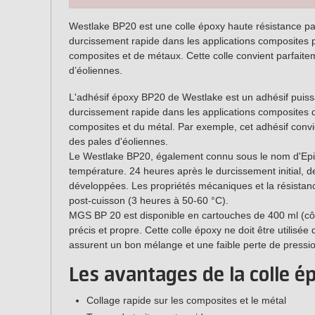
Westlake BP20 est une colle époxy haute résistance p
durcissement rapide dans les applications composites p
composites et de métaux. Cette colle convient parfaitem
d’éoliennes.
L'adhésif époxy BP20 de Westlake est un adhésif puissa
durcissement rapide dans les applications composites d
composites et du métal. Par exemple, cet adhésif convie
des pales d'éoliennes.
Le Westlake BP20, également connu sous le nom d'Epi
température. 24 heures après le durcissement initial,
développées. Les propriétés mécaniques et la résistan
post-cuisson (3 heures à 50-60 °C).
MGS BP 20 est disponible en cartouches de 400 ml (côte
précis et propre. Cette colle époxy ne doit être utilisé
assurent un bon mélange et une faible perte de pressi
Les a
vantages de la colle é
Collage rapide sur les composites et le métal