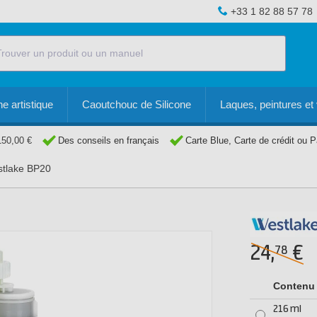
+33 1 82 88 57 78
e artistique
Caoutchouc de Silicone
Laques, peintures et 
150,00 €
Des conseils en français
Carte Blue, Carte de crédit ou 
stlake BP20
24,
€
78
Contenu
216 ml