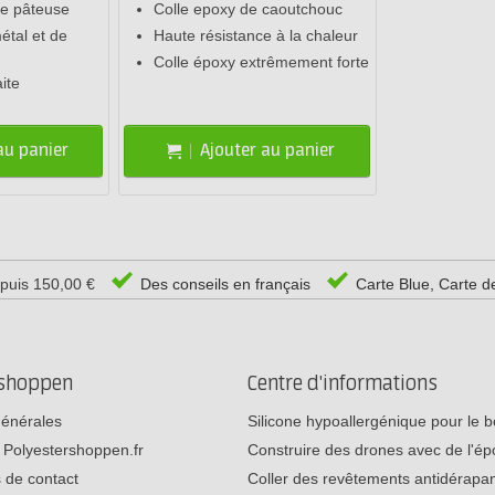
re pâteuse
Colle epoxy de caoutchouc
tal et de
Haute résistance à la chaleur
Colle époxy extrêmement forte
ite
au panier
Ajouter au panier
epuis 150,00 €
Des conseils en français
Carte Blue, Carte d
rshoppen
Centre d'informations
générales
Silicone hypoallergénique pour le
 Polyestershoppen.fr
Construire des drones avec de l'é
 de contact
Coller des revêtements antidérap