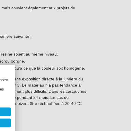
, mais convient également aux projets de
anière suivante :
la résine soient au même niveau.
l'écrou borgne.
uche jusqu'à ce que la couleur soit homogène.
ité (sans exposition directe à la lumière du
notre
15 et 30 °C. Le matériau n'a pas tendance à
les
le traitement plus difficile. Dans les cartouches
tre stocké pendant 24 mois. En cas de
touches doivent être réchauffées à 20-40 °C