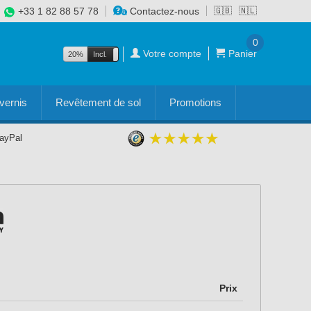
+33 1 82 88 57 78
Contactez-nous
🇬🇧
🇳🇱
0
Votre compte
Panier
20%
Incl.
Excl.
vernis
Revêtement de sol
Promotions
PayPal
Prix