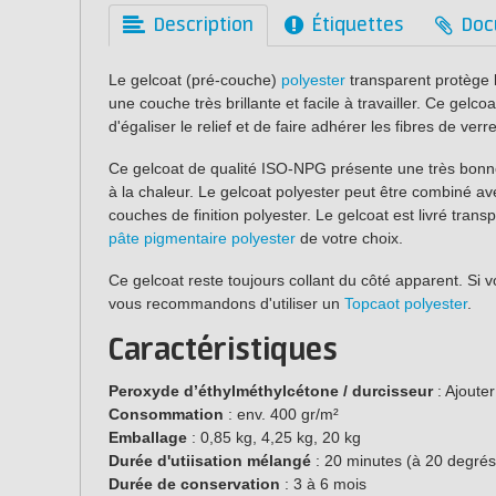
Description
Étiquettes
Doc
Le gelcoat (pré-couche)
polyester
transparent protège l
une couche très brillante et facile à travailler. Ce gelco
d'égaliser le relief et de faire adhérer les fibres de verre
Ce gelcoat de qualité ISO-NPG présente une très bonne
à la chaleur. Le gelcoat polyester peut être combiné avec
couches de finition polyester. Le gelcoat est livré trans
pâte pigmentaire polyester
de votre choix.
Ce gelcoat reste toujours collant du côté apparent. Si 
vous recommandons d'utiliser un
Topcaot polyester
.
Caractéristiques
Peroxyde d’éthylméthylcétone / durcisseur
: Ajouter
Consommation
: env. 400 gr/m²
Emballage
: 0,85 kg, 4,25 kg, 20 kg
Durée d'utiisation mélangé
: 20 minutes (à 20 degrés
Durée de conservation
: 3 à 6 mois