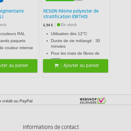
pigmentaire
RESION Résine polyester de
L)
stratification (ORTHO)
tock
En stock
6,94 €
 couleurs RAL
Utilisation dès 12°C
grands paquets
Durée de vie mélangé : 30
minutes
e couleur intense
Pour les mats de fibres de
verre
uter au panier
Ajouter au panier
e crédit ou PayPal
Informations de contact