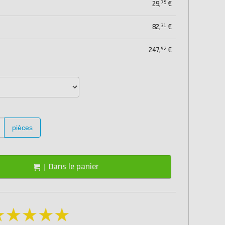
75
29,
€
31
82,
€
92
247,
€
pièces
Dans le panier