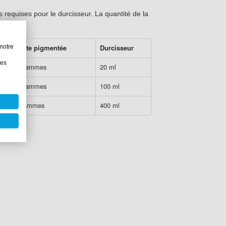
requises pour le durcisseur. La quantité de la
15 % pâte pigmentée
Durcisseur
notre
les
127,5 grammes
20 ml
637,5 grammes
100 ml
3000 grammes
400 ml