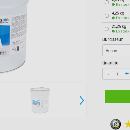
0,85 kg
En stock
4,25 kg
En stock
21,25 kg
En stock
Durcisseur
Quantité
-
+