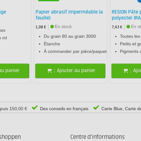
nge
Papier abrasif imperméable (a
RESION Pâte 
feuille)
polyester (RA
En stock
En s
1,08 €
7,43 €
tes
Du grain 80 au grain 3000
Toutes les
n ml
Étanche
Petits et 
À commander par pièce/paquet
Pigments d
au panier
Ajouter au panier
Ajo
epuis 150,00 €
Des conseils en français
Carte Blue, Carte d
rshoppen
Centre d'informations