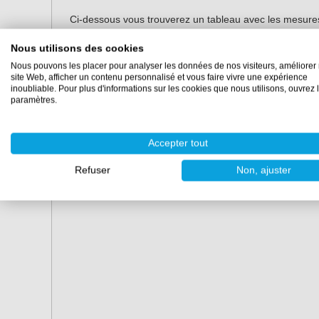
Ci-dessous vous trouverez un tableau avec les mesures 
pâte de pigment dépend de la couleur choisie.
Nous utilisons des cookies
Quantité topcoat
10 % pâte pigmentée
Nous pouvons les placer pour analyser les données de nos visiteurs, améliorer 
site Web, afficher un contenu personnalisé et vous faire vivre une expérience
inoubliable. Pour plus d'informations sur les cookies que nous utilisons, ouvrez 
0,85 kg
85 grammes
paramètres.
4,25 kg
425 grammes
Accepter tout
20 kg
2000 grammes
Refuser
Non, ajuster