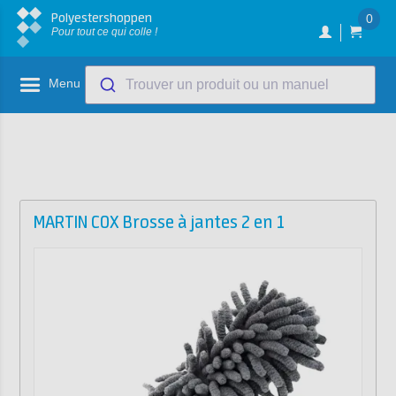
Polyestershoppen
0
Pour tout ce qui colle !
Menu
Trouver un produit ou un manuel
MARTIN COX Brosse à jantes 2 en 1