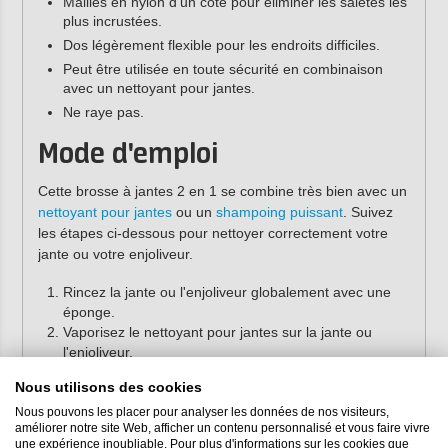
Mailles en nylon d'un côté pour éliminer les saletés les
plus incrustées.
Dos légèrement flexible pour les endroits difficiles.
Peut être utilisée en toute sécurité en combinaison
avec un nettoyant pour jantes.
Ne raye pas.
Mode d'emploi
Cette brosse à jantes 2 en 1 se combine très bien avec un
nettoyant pour jantes
ou un
shampoing puissant
. Suivez
les étapes ci-dessous pour nettoyer correctement votre
jante ou votre enjoliveur.
Rincez la jante ou l'enjoliveur globalement avec une
éponge.
Vaporisez le nettoyant pour jantes sur la jante ou
l'enjoliveur.
Laissez agir quelques instants.
Nous utilisons des cookies
Brossez la jante avec la brosse à jantes.
Rincez la jante ou l'enjoliveur à l'eau claire
Nous pouvons les placer pour analyser les données de nos visiteurs,
améliorer notre site Web, afficher un contenu personnalisé et vous faire vivre
une expérience inoubliable. Pour plus d'informations sur les cookies que