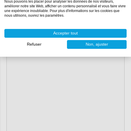
Nous pouvons les placer pour analyser les données de nos visiteurs,
Poids :
1,58 kg
améliorer notre site Web, afficher un contenu personnalisé et vous faire vivre
une expérience inoubliable. Pour plus d'informations sur les cookies que
Capacité :
5 litres
nous utilisons, ouvrez les paramètres.
Pression de service maximale :
3 bars
Accepter tout
Refuser
Non, ajuster