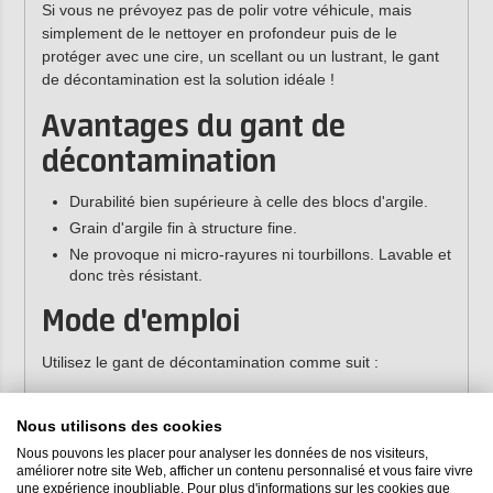
Si vous ne prévoyez pas de polir votre véhicule, mais
simplement de le nettoyer en profondeur puis de le
protéger avec une cire, un scellant ou un lustrant, le gant
de décontamination est la solution idéale !
Avantages du gant de
décontamination
Durabilité bien supérieure à celle des blocs d'argile.
Grain d'argile fin à structure fine.
Ne provoque ni micro-rayures ni tourbillons. Lavable et
donc très résistant.
Mode d'emploi
Utilisez le gant de décontamination comme suit :
Lavez soigneusement la surface avec un shampoing
auto de haute qualité, tel que le
shampoing Farécla
Nous utilisons des cookies
G3 Pro
, et rincez-la abondamment pour éliminer les
Nous pouvons les placer pour analyser les données de nos visiteurs,
saletés grossières.
améliorer notre site Web, afficher un contenu personnalisé et vous faire vivre
une expérience inoubliable. Pour plus d'informations sur les cookies que
Mouillez le gant de décontamination.