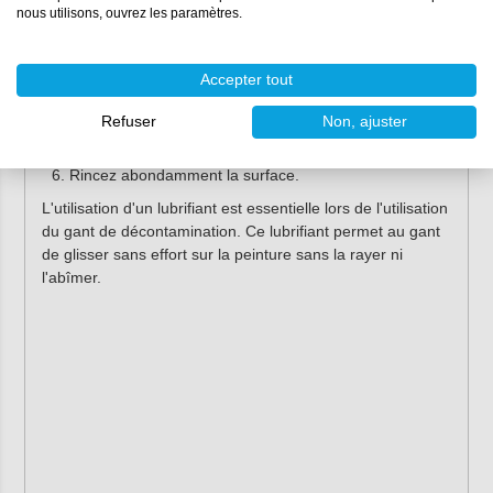
nous utilisons, ouvrez les paramètres.
Hydratez la surface avec un lubrifiant adapté, tel que
le
spray Farécla Rapid Detailer
.
Frottez le gant de décontamination sur la surface par
Accepter tout
mouvements courts et rectilignes. N'appuyez pas,
laissez le gant glisser en douceur sur la peinture.
Refuser
Non, ajuster
Frottez jusqu'à ce que la surface soit lisse au toucher.
Vérifiez-le en passant la main dessus.
Rincez abondamment la surface.
L'utilisation d'un lubrifiant est essentielle lors de l'utilisation
du gant de décontamination. Ce lubrifiant permet au gant
de glisser sans effort sur la peinture sans la rayer ni
l'abîmer.