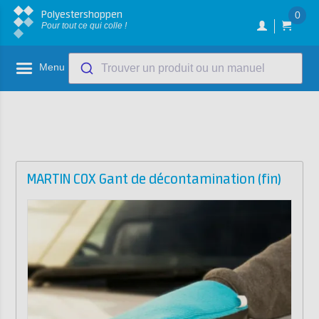
Polyestershoppen
0
Pour tout ce qui colle !
Menu
Trouver un produit ou un manuel
MARTIN COX Gant de décontamination (fin)