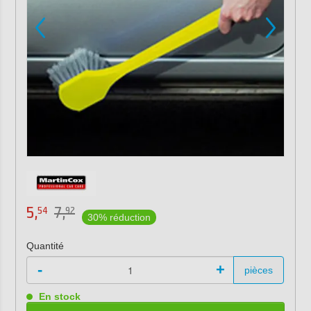
5,
7,
54
92
30% réduction
Quantité
-
+
pièces
En stock