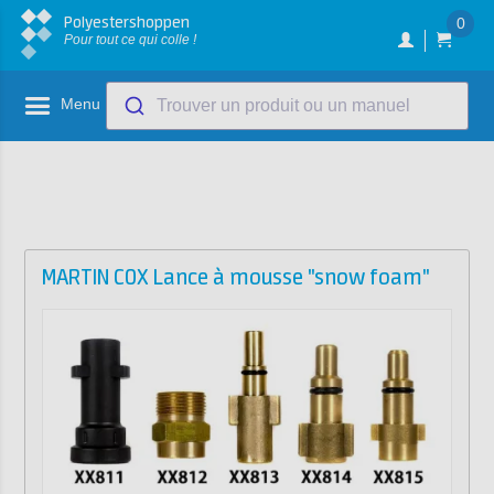
Polyestershoppen
0
Pour tout ce qui colle !
Menu
Trouver un produit ou un manuel
MARTIN COX Lance à mousse "snow foam"