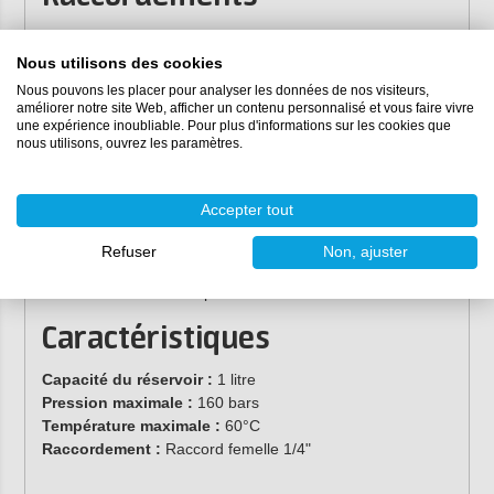
Remarque : la lance à mousse est livrée sans
raccord/adaptateur pour nettoyeur haute pression. Vous
Nous utilisons des cookies
pouvez le sélectionner ou le commander séparément.
Nous pouvons les placer pour analyser les données de nos visiteurs,
améliorer notre site Web, afficher un contenu personnalisé et vous faire vivre
XX810 (Adaptateur à dégagement rapide)
une expérience inoubliable. Pour plus d'informations sur les cookies que
nous utilisons, ouvrez les paramètres.
XX811 (Compatible avec les nettoyeurs haute pression
Kärcher K)
XX816 (Compatible avec les nettoyeurs haute
Accepter tout
pression Bosch)
XX815 (Compatible avec les nettoyeurs haute
Refuser
Non, ajuster
pression Nilfisk).
Autres raccords disponibles sur demande.
Caractéristiques
Capacité du réservoir :
1 litre
Pression maximale :
160 bars
Température maximale :
60°C
Raccordement :
Raccord femelle 1/4"