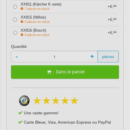
XX811 (Kärcher K serie)
+6,
94
7 pièces en stock
XX815 (Nilfisk)
+6,
94
5 pièces en stock
XX816 (Bosch)
+6,
94
8 pièces en stock
Quantité
-
+
pièces
Dans le panier
Une vaste gamme!
Carte Bleue, Visa, American Express ou PayPal