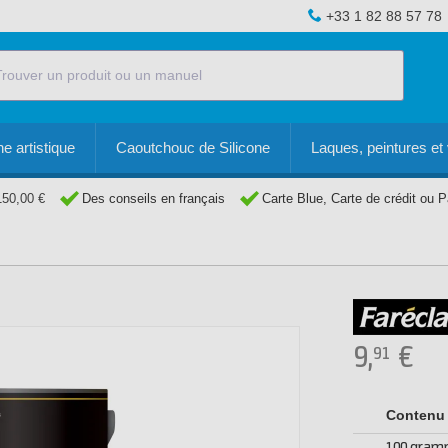
+33 1 82 88 57 78
e artistique
Caoutchouc de Silicone
Laques, peintures et 
150,00 €
Des conseils en français
Carte Blue, Carte de crédit ou 
9,
€
91
Contenu