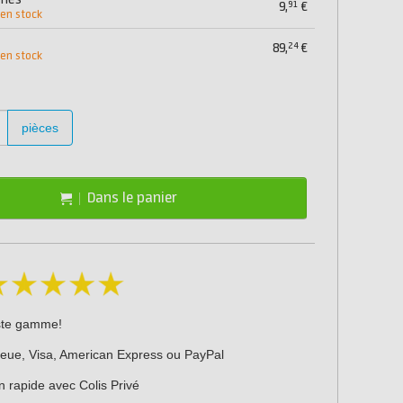
mmes
91
9,
€
 en stock
24
89,
€
 en stock
pièces
Dans le panier
ste gamme!
leue, Visa, American Express ou PayPal
n rapide avec Colis Privé