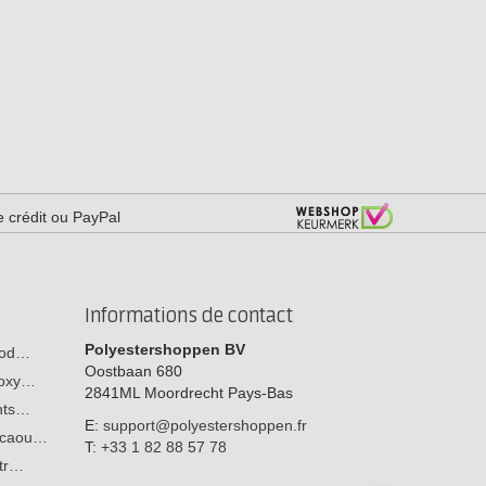
e crédit ou PayPal
Informations de contact
Polyestershoppen BV
 bod…
Oostbaan 680
poxy…
2841ML
Moordrecht
Pays-Bas
ants…
E:
support@polyestershoppen.fr
n caou…
T:
+33 1 82 88 57 78
str…