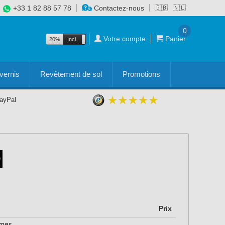
+33 1 82 88 57 78
Contactez-nous
🇬🇧
🇳🇱
0
Votre compte
Panier
20%
Incl.
Excl.
vernis
Revêtement de sol
Promotions
PayPal
Prix