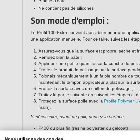
À base d'eau
Ne contient pas de silicones
Son mode d'emploi :
Le Profil 100 Extra convient aussi bien pour une appl
une application manuelle. Pour ce faire, suivez les éta
Assurez-vous que la surface est propre, sèche et fr
Remuez bien la pâte ;
Appliquer une petite quantité sur la couche de polis
Frottez le produit de polissage sur la surface penda
Polonais mécaniquement à un faible nombre de tours.
maintenant le tampon applicateur à plat sur la surfa
Frottez la surface avec un chiffon de polissage ;
Traitez la partie suivante en suivant les étapes ci-d
Protégez la surface polie avec la
Profile Polymer 
main).
Si nécessaire, avant de polir, poncez la surface
P400 ou plus fin (résine polyester ou gelcoat)
P600 ou plus fin (vinylester, époxy ou gelcoat)
Nous utilisons des cookies