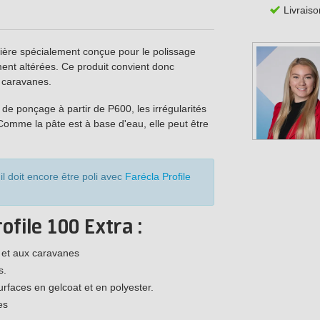
Livraiso
ssière spécialement conçue pour le polissage
ment altérées. Ce produit convient donc
 caravanes.
 de ponçage à partir de P600, les irrégularités
 Comme la pâte est à base d'eau, elle peut être
'il doit encore être poli avec
Farécla Profile
file 100 Extra :
x et aux caravanes
s.
urfaces en gelcoat et en polyester.
es