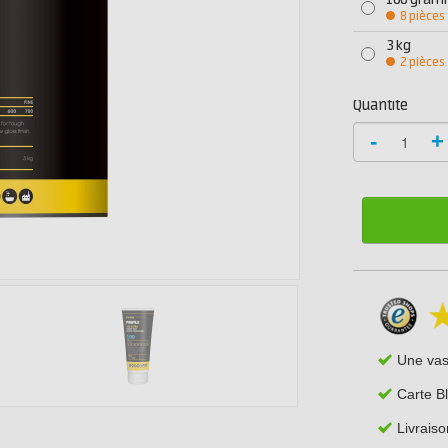
100 gra
8 pièces
3 kg
2 pièces
Quantité
-
+
Une va
Carte B
Livraiso