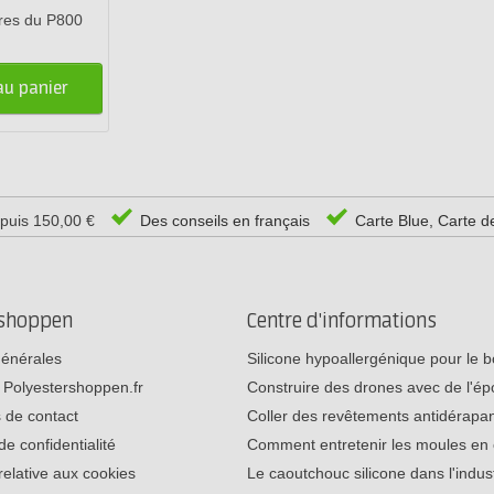
ures du P800
au panier
epuis 150,00 €
Des conseils en français
Carte Blue, Carte d
rshoppen
Centre d'informations
générales
Silicone hypoallergénique pour le
 Polyestershoppen.fr
Construire des drones avec de l'é
 de contact
Coller des revêtements antidérap
de confidentialité
Comment entretenir les moules e
relative aux cookies
Le caoutchouc silicone dans l'indu