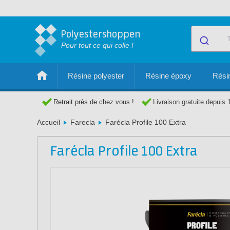
Polyestershoppen
Pour tout ce qui colle !
Résine polyester
Résine époxy
Résin
Retrait près de chez vous !
Livraison gratuite depuis 
Accueil
Farecla
Farécla Profile 100 Extra
Farécla Profile 100 Extra