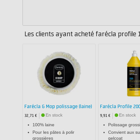
Les clients ayant acheté farécla profile
Farécla G Mop polissage (laine)
Farécla Profile 20
En stock
En stock
32,71 €
9,91 €
100% laine
Polissage gross
Pour les pâtes à polir
Convient aux su
grossières
gelcoat