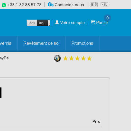
+33 1 82 88 57 78
Contactez-nous
🇬🇧
🇳🇱
0
Votre compte
Panier
20%
Incl.
Excl.
vernis
Revêtement de sol
Promotions
PayPal
Prix