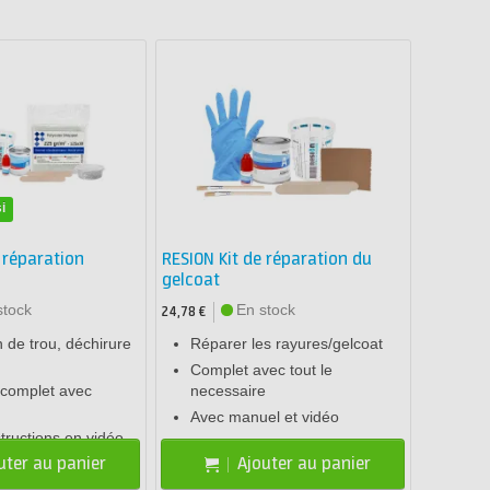
i
 réparation
RESION Kit de réparation du
gelcoat
stock
En stock
24,78 €
 de trou, déchirure
Réparer les rayures/gelcoat
Complet avec tout le
complet avec
necessaire
Avec manuel et vidéo
structions en vidéo
uter au panier
Ajouter au panier