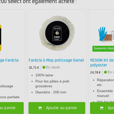
 200 select ont également acheté :
Souvent chois
age Farécla
Farécla G Mop polissage (laine)
RESION Kit de
polyester
En stock
32,71 €
En 
24,78 €
100% laine
Réparation
Pour les pâtes à polir
etc
olissage
grossières
Ensemble 
Diamètre : 200 mm
manuel
nce parfaite
Voir les in
au panier
Ajouter au panier
Ajo