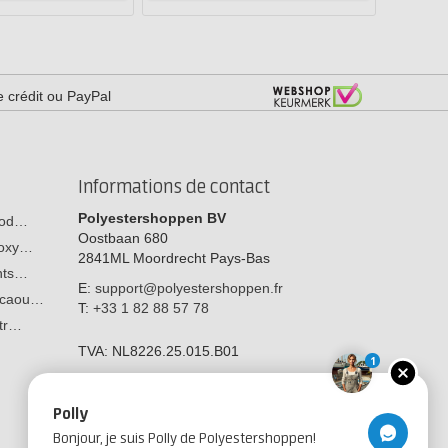
e crédit ou PayPal
Informations de contact
Polyestershoppen BV
 bod…
Oostbaan 680
poxy…
2841ML
Moordrecht
Pays-Bas
ants…
E:
support@polyestershoppen.fr
n caou…
T:
+33 1 82 88 57 78
str…
TVA:
NL8226.25.015.B01
1
Polly
Bonjour, je suis Polly de Polyestershoppen!