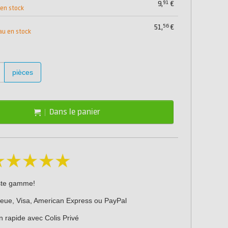
91
9,
€
 en stock
56
51,
€
au en stock
pièces
Dans le panier
ste gamme!
leue, Visa, American Express ou PayPal
n rapide avec Colis Privé