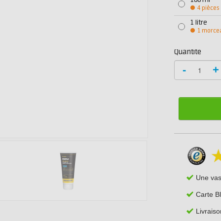
100 ml
4 pièces
1 litre
1 morce
Quantité
-
+
Une va
Carte B
Livraiso