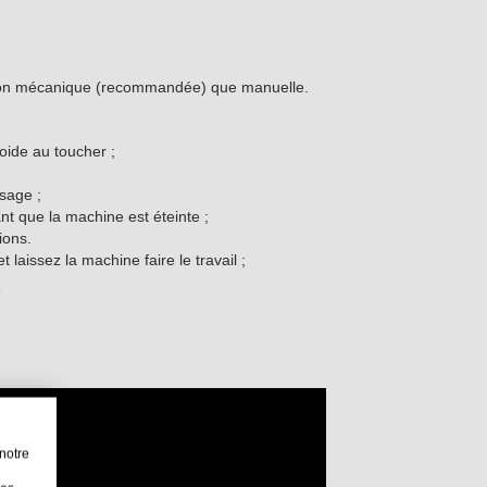
cation mécanique (recommandée) que manuelle.
oide au toucher ;
ssage ;
nt que la machine est éteinte ;
ions.
 laissez la machine faire le travail ;
:
notre