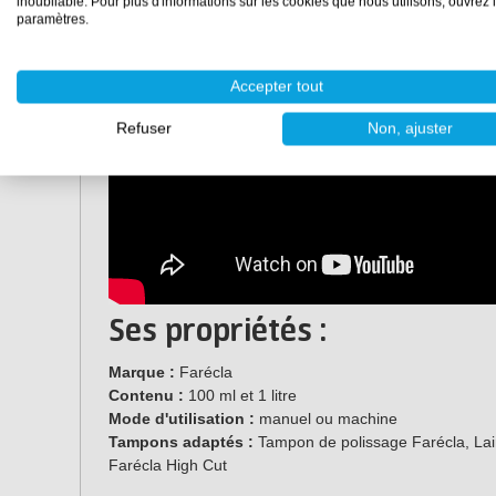
inoubliable. Pour plus d'informations sur les cookies que nous utilisons, ouvrez 
paramètres.
Accepter tout
Refuser
Non, ajuster
Ses propriétés :
Marque :
Farécla
Contenu :
100 ml et 1 litre
Mode d'utilisation :
manuel ou machine
Tampons adaptés :
Tampon de polissage Farécla, La
Farécla High Cut