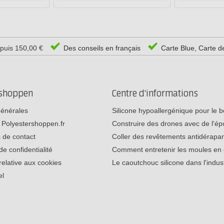
epuis 150,00 €
Des conseils en français
Carte Blue, Carte d
rshoppen
Centre d'informations
générales
Silicone hypoallergénique pour le
 Polyestershoppen.fr
Construire des drones avec de l'é
 de contact
Coller des revêtements antidérap
de confidentialité
Comment entretenir les moules e
relative aux cookies
Le caoutchouc silicone dans l'indu
el