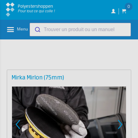
Polyestershoppen
0
Pour tout ce qui colle !
Menu
Trouver un produit ou un manuel
Mirka Mirlon (75mm)