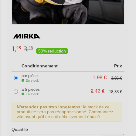
1,
3,
98
96
50% réduction
Conditionnement
Prix
par pièce
1,98 €
3,96 €
En stock
a 5 pieces
9,42 €
18,83 €
En stock
N'attendez pas trop longtemps:
le stock de ce
produit ne sera pas réapprovisionné. Commandez
vite avant qu'il ne soit définitivement épuisé.
Quantité