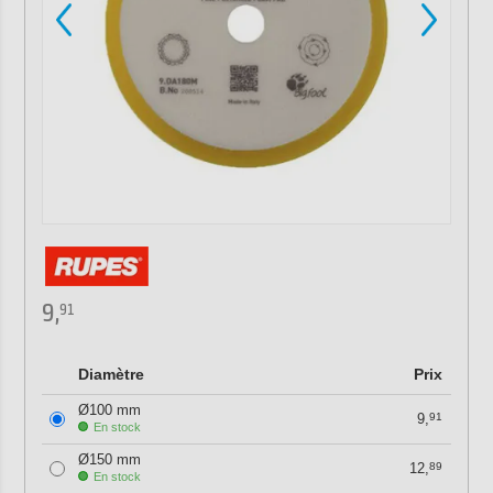
9,
91
Diamètre
Prix
Ø100 mm
9,
91
En stock
Ø150 mm
12,
89
En stock