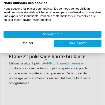
Nous utilisons des cookies
Le processus de double action ne comporte que deux
Nous pouvons les placer pour analyser les données de nos visiteurs,
étapes.
améliorer notre site Web, afficher un contenu personnalisé et vous faire vivre
une expérience inoubliable. Pour plus d'informations sur les cookies que
nous utilisons, ouvrez les paramètres.
Étape 1 : polissage grossier
Pour un polissage grossier, utilisez la pâte à polir
DA-
Coarse (étiquette bleue)
en combinaison avec le
tampon
Accepter tout
de polissage bleu
. Le tampon de laine élimine
efficacement les rayures, les ternissures et les
Refuser
Non, ajuster
imperfections.
Étape 2 : polissage haute brillance
Utilisez la pâte à polir
DA-FINE (étiquette jaune)
en
combinaison avec le tampon jaune après avoir poli la
surface avec la pâte à polir grossière. Ce tampon de
polissage permet d'obtenir un résultat très brillant sans
hologrammes.