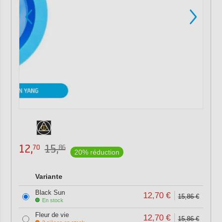
12,
15,
70
86
20% réduction
Variante
Black Sun
12,70 €
15,86 €
En stock
Fleur de vie
12,70 €
15,86 €