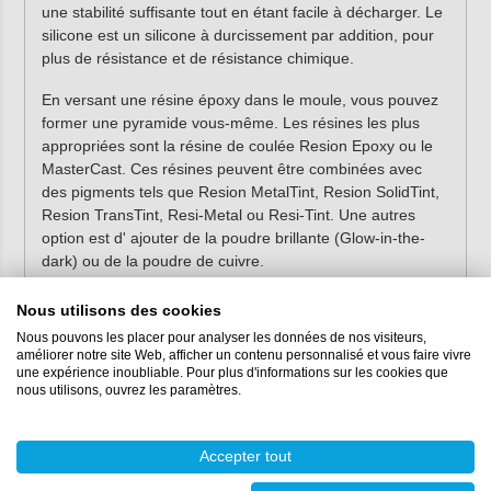
une stabilité suffisante tout en étant facile à décharger. Le
silicone est un silicone à durcissement par addition, pour
plus de résistance et de résistance chimique.
En versant une résine époxy dans le moule, vous pouvez
former une pyramide vous-même. Les résines les plus
appropriées sont la résine de coulée Resion Epoxy ou le
MasterCast. Ces résines peuvent être combinées avec
des pigments tels que Resion MetalTint, Resion SolidTint,
Resion TransTint, Resi-Metal ou Resi-Tint. Une autres
option est d' ajouter de la poudre brillante (Glow-in-the-
dark) ou de la poudre de cuivre.
Caractéristiques:
Nous utilisons des cookies
Nous pouvons les placer pour analyser les données de nos visiteurs,
Forme : divers symboles sacrés
améliorer notre site Web, afficher un contenu personnalisé et vous faire vivre
Matériau : silicone d'addition
une expérience inoubliable. Pour plus d'informations sur les cookies que
nous utilisons, ouvrez les paramètres.
Dureté : Shore 33
Convient pour : époxy, polyester, polyuréthane
Dimensions :
Accepter tout