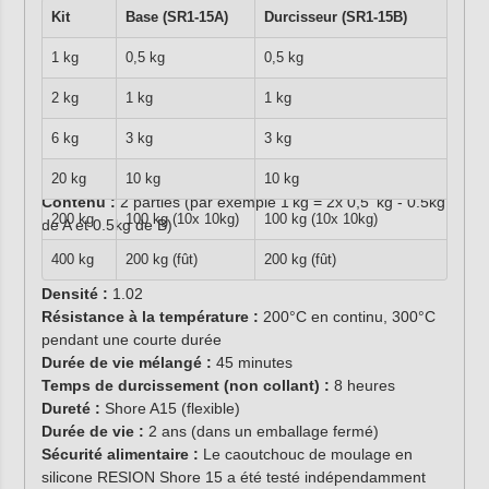
Kit
Base (SR1-15A)
Durcisseur (SR1-15B)
1 kg
0,5 kg
0,5 kg
2 kg
1 kg
1 kg
6 kg
3 kg
3 kg
20 kg
10 kg
10 kg
Contenu :
2 parties (par exemple 1 kg = 2x 0,5 kg - 0.5kg
200 kg
100 kg (10x 10kg)
100 kg (10x 10kg)
de A et 0.5kg de B)
Fourni avec durcisseur
400 kg
200 kg (fût)
200 kg (fût)
Couleur :
bleu (composant A bleu, composant B blanc)
Densité :
1.02
Résistance à la température :
200°C en continu, 300°C
pendant une courte durée
Durée de vie mélangé :
45 minutes
Temps de durcissement (non collant) :
8 heures
Dureté :
Shore A15 (flexible)
Durée de vie :
2 ans (dans un emballage fermé)
Sécurité alimentaire :
Le caoutchouc de moulage en
silicone RESION Shore 15 a été testé indépendamment