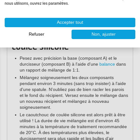
Vous recherchez du caoutchouc silicone dans
nous utilisons, ouvrez les paramètres.
d'autres duretés Shore ? Nous fournissons
également des variantes mélangeables 1:1 en
Shore 8 (très souple)
,
Shore 25 (souple)
et
Shore
40 (dur)
.
Accepter tout
Refuser
Non, ajuster
Utilisation du caoutchouc de
coulée silicone
Pesez avec précision la base (composant A) et le
durcisseur (composant B) à l'aide d'une
balance
dans
un rapport de mélange de 1:1.
Mélangez soigneusement les deux composants
pendant environ 3 minutes (sans trop insister) à l'aide
d'une spatule. N'oubliez pas de bien racler les parois
et le fond du récipient. Versez ensuite le mélange dans
un nouveau récipient et mélangez à nouveau
soigneusement.
Le caoutchouc de coulée silicone est alors prêt à être
utilisé ! La durée de vie mélangée est d'environ 45
minutes à la température de traitement recommandée
de 20°C. À des températures plus élevées, le
durcissement sera plus rapide et les bulles d'air