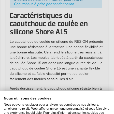
Caoutchouc à prise par condensation
Caractéristiques du
caoutchouc de coulée en
silicone Shore A15
Le caoutchouc de coulée en silicone de RESION présente
une bonne résistance à la traction, une bonne flexibilité et
une bonne élasticité. Cela rend le silicone très résistant à
la déchirure. Les moules fabriqués à partir du caoutchouc
de coulée Shore 15 ont donc une longue durée de vie. Le
caoutchouc de coulée Shore 15 est une variante flexible
du silicone et sa faible viscosité permet de couler
facilement des moules sans bulles d'air.
Après durcissement, le caoutchouc silicone résiste bien à
la résine
époxy
,
polyester
,
polyuréthane
, au plâtre, au
Nous utilisons des cookies
béton, etc. Le produit résiste également bien à la chaleur
et présente un faible retrait.
Nous pouvons les placer pour analyser les données de nos visiteurs,
améliorer notre site Web, afficher un contenu personnalisé et vous faire vivre
une expérience inoubliable. Pour plus d'informations sur les cookies que