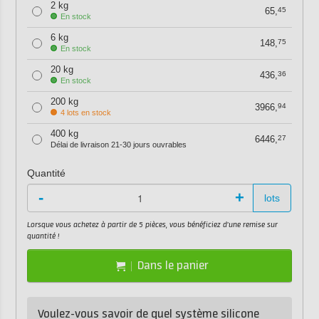
2 kg
65,
45
En stock
6 kg
148,
75
En stock
20 kg
436,
36
En stock
200 kg
3966,
94
4 lots en stock
400 kg
6446,
27
Délai de livraison 21-30 jours ouvrables
Quantité
-
+
lots
Lorsque vous achetez à partir de 5 pièces, vous bénéficiez d'une remise sur
quantité !
Dans le panier
Voulez-vous savoir de quel système silicone