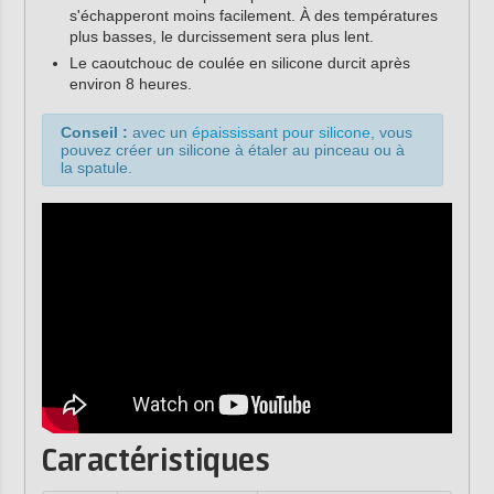
s'échapperont moins facilement. À des températures
plus basses, le durcissement sera plus lent.
Le caoutchouc de coulée en silicone durcit après
environ 8 heures.
Conseil :
avec un
épaississant pour silicone
, vous
pouvez créer un silicone à étaler au pinceau ou à
la spatule.
Caractéristiques