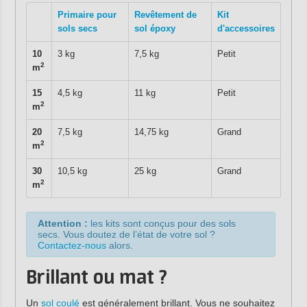
Primaire pour
Revêtement de
Kit
sols secs
sol époxy
d'accessoires
10
3 kg
7,5 kg
Petit
2
m
15
4,5 kg
11 kg
Petit
2
m
20
7,5 kg
14,75 kg
Grand
2
m
30
10,5 kg
25 kg
Grand
2
m
Attention :
les kits sont conçus pour des sols
secs. Vous doutez de l’état de votre sol ?
Contactez-nous
alors.
Brillant ou mat ?
Un
sol coulé
est généralement brillant. Vous ne souhaitez