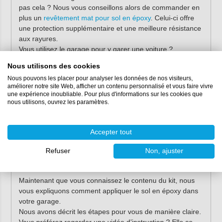
pas cela ? Nous vous conseillons alors de commander en
plus un
revêtement mat pour sol en époxy
. Celui-ci offre
une protection supplémentaire et une meilleure résistance
aux rayures.
Vous utilisez le garage pour y garer une voiture ?
Choisissez alors la
RESION PU TireProof Finish
. Ce
Nous utilisons des cookies
revêtement est plus résistant que le revêtement mat
Nous pouvons les placer pour analyser les données de nos visiteurs,
RESION classique et résiste à la migration du caoutchouc
améliorer notre site Web, afficher un contenu personnalisé et vous faire vivre
des pneus.
une expérience inoubliable. Pour plus d'informations sur les cookies que
nous utilisons, ouvrez les paramètres.
Vous travaillez beaucoup dans votre garage ? Peut-être
souhaitez-vous une structure antidérapante. Nous
proposons divers
matériaux antidérapants
pour que votre
Accepter tout
sol reste toujours sûr, même mouillé.
Refuser
Non, ajuster
C’est parti !
Maintenant que vous connaissez le contenu du kit, nous
vous expliquons comment appliquer le sol en époxy dans
votre garage.
Nous avons décrit les étapes pour vous de manière claire.
Vous préférez regarder une vidéo d’instruction ? Elle se