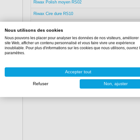
Riwax Polish moyen RS02
Riwax Cire dure RS10
Riwax RS Surface clean
Nous utilisons des cookies
Riwax Disque intermédiaire RS (150x30 mm)
Nous pouvons les placer pour analyser les données de nos visiteurs, améliorer 
site Web, afficher un contenu personnalisé et vous faire vivre une expérience
inoubliable. Pour plus d'informations sur les cookies que nous utilisons, ouvrez 
Riwax Disque de polissage en peau d'agneau (165 mm)
paramètres.
Riwax Chiffon microfibre (40x40)
Riwax Chiffons de polissage
Accepter tout
Mallette RS verrouillable Riwax
Refuser
Non, ajuster