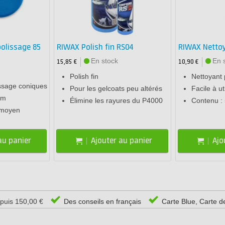
olissage 85
RIWAX Polish fin RS04
RIWAX Nettoy
En stock
En 
15,85 €
10,90 €
Polish fin
Nettoyant 
ssage coniques
Pour les gelcoats peu altérés
Facile à uti
mm
Élimine les rayures du P4000
Contenu :
, moyen
au panier
Ajouter au panier
Ajo
epuis 150,00 €
Des conseils en français
Carte Blue, Carte d