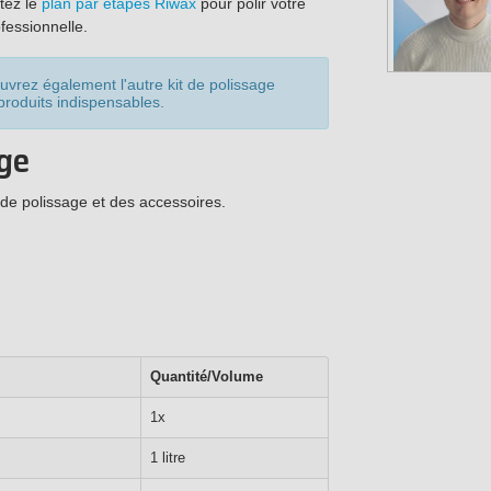
ltez le
plan par étapes Riwax
pour polir votre
fessionnelle.
vrez également l'autre kit de polissage
 produits indispensables.
age
de polissage et des accessoires.
Quantité/Volume
1x
1 litre