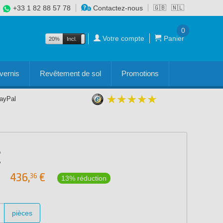
+33 1 82 88 57 78
Contactez-nous
🇬🇧
🇳🇱
0
Votre compte
Panier
20%
Incl.
Excl.
vernis
Revêtement de sol
Promotions
PayPal
436,
€
36
13% réduction
pièces