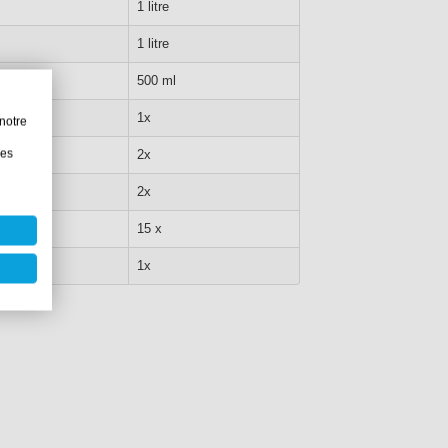
1 litre
1 litre
500 ml
1x
notre
les
2x
2x
15 x
1x