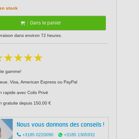
en stock
Dans le panier
ivraison dans environ 72 heures.
ste gamme!
leue, Visa, American Express ou PayPal
n rapide avec Colis Privé
n gratuite depuis 150,00 €
Nous vous donnons des conseils !
+3185 0220090
+3185 1305932