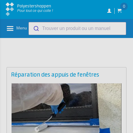
Polyestershoppen
0
Pour tout ce qui colle !
Menu
Trouver un produit ou un manuel
Réparation des appuis de fenêtres