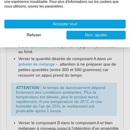
une expérience inoubliable. Pour plus d'informations sur les cookies que
nous utilisons, ouvrez les paramètres.
Mode d'emploi
Nettoyez l'appui de fenêtre à réparer en le
Accepter tout
dépoussiérant, le dégraissant (à l'
acétone
) et en
retirant toutes les parties friables
Refuser
Non, ajuster
Ouvrez le composant A et mélangez-le bien à l'aide
d'une
spatule de mélange
, car le pigment peut couler
au fond.
Verser la quantité désirée de composant A dans un
gobelet de mélange
- attention à ne préparer que de
petites quantités (entre 300 et 500 grammes) car
recouvrir un appui prend du temps
ATTENTION :
le temps de durcissement dépend
fortement des conditions ambiantes. Plus la
température est élevée, plus le produit durcit
rapidement. A une température de 25°C et une
humidité de l'air de 25%, le revêtement est
praticable après 1 heure.
Verser le composant B dans le composant A et bien
mélanger à nouveau jusqu'à l'obtention d'un ensemble