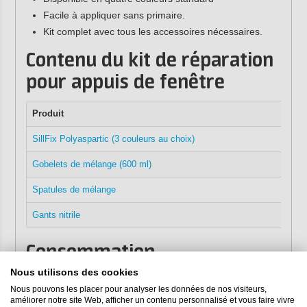
Facile à appliquer sans primaire.
Kit complet avec tous les accessoires nécessaires.
Contenu du kit de réparation
pour appuis de fenêtre
Produit
SillFix Polyaspartic (3 couleurs au choix)
Gobelets de mélange (600 ml)
Spatules de mélange
Gants nitrile
Consommation
Nous utilisons des cookies
Avec 1 kg de SillFix Polyaspartique, vous pouvez réparer
Nous pouvons les placer pour analyser les données de nos visiteurs,
une surface d'environ 1 à 1,5 m² (environ 2 à 3 mètres de
améliorer notre site Web, afficher un contenu personnalisé et vous faire vivre
longueur).