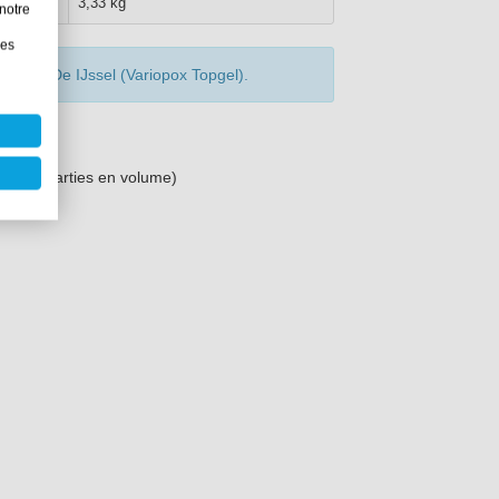
3,33 kg
notre
les
allage De IJssel (Variopox Topgel).
00:55 (parties en volume)