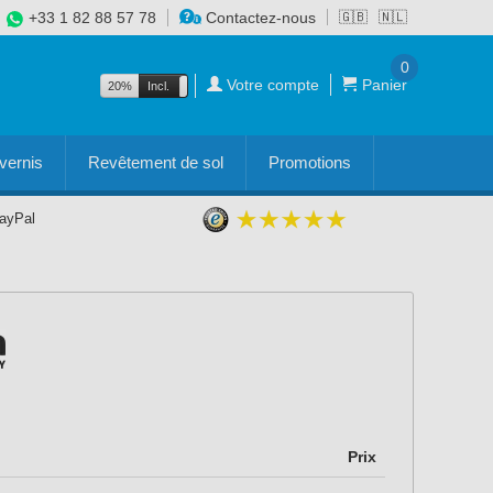
+33 1 82 88 57 78
Contactez-nous
🇬🇧
🇳🇱
0
Votre compte
Panier
20%
Incl.
Excl.
vernis
Revêtement de sol
Promotions
PayPal
Prix