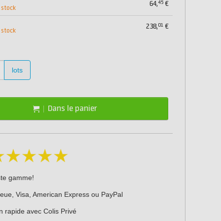
45
64,
€
 stock
01
238,
€
 stock
lots
Dans le panier
ste gamme!
leue, Visa, American Express ou PayPal
n rapide avec Colis Privé