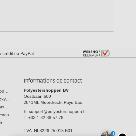
e crédit ou PayPal
Informations de contact
Polyestershoppen BV
 bod…
Oostbaan 680
poxy…
2841ML
Moordrecht
Pays-Bas
ants…
E:
support@polyestershoppen.fr
n caou…
T:
+33 1 82 88 57 78
str…
TVA:
NL8226.25.015.B01
1