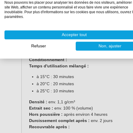
10 kg*
6,66 kg
Nous pouvons les placer pour analyser les données de nos visiteurs, améliorer 
site Web, afficher un contenu personnalisé et vous faire vivre une expérience
inoubliable. Pour plus d'informations sur les cookies que nous utilisons, ouvrez 
paramètres.
*Remarque :
l'ensemble de 10 kg est fourni en emb
Caractéristiques
Accepter tout
Refuser
Non, ajuster
Rapport de mélange :
100:50 (parties en poids) ou 1
Couleur :
transparent (satiné)
Conditionnement :
Temps d'utilisation mélangé :
à 15°C : 30 minutes
à 20°C : 20 minutes
à 25°C : 10 minutes
Densité :
env. 1,1 g/cm³
Extrait sec :
env. 100 % (volume)
Hors poussière :
après environ 4 heures
Durcissement complet après :
env. 2 jours
Recouvrable après :