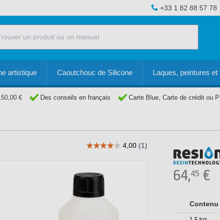
+33 1 82 88 57 78
e artistique
Caoutchouc de Silicone
Laques, peintures et 
150,00 €
Des conseils en français
Carte Blue, Carte de crédit ou 
64,
€
45
Contenu