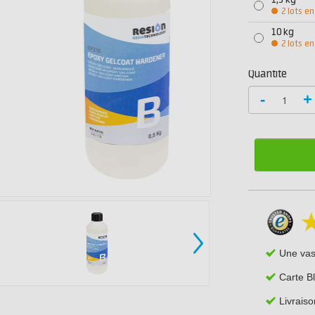
1,5 kg
2 lots en
10 kg
2 lots en
Quantité
-
+
Une va
Carte B
Livraiso