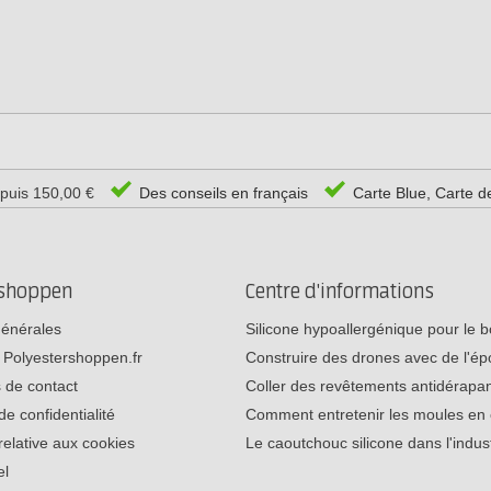
epuis 150,00 €
Des conseils en français
Carte Blue, Carte d
rshoppen
Centre d'informations
générales
Silicone hypoallergénique pour le
 Polyestershoppen.fr
Construire des drones avec de l'é
 de contact
Coller des revêtements antidérap
de confidentialité
Comment entretenir les moules e
relative aux cookies
Le caoutchouc silicone dans l'indu
el