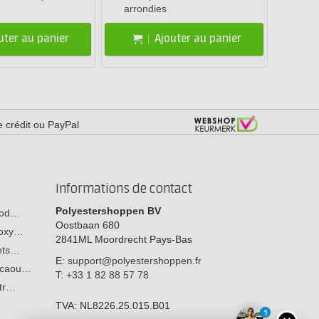
arrondies
uter au panier
Ajouter au panier
e crédit ou PayPal
Informations de contact
Polyestershoppen BV
 bod…
Oostbaan 680
poxy…
2841ML
Moordrecht
Pays-Bas
ants…
E:
support@polyestershoppen.fr
n caou…
T:
+33 1 82 88 57 78
str…
TVA:
NL8226.25.015.B01
1