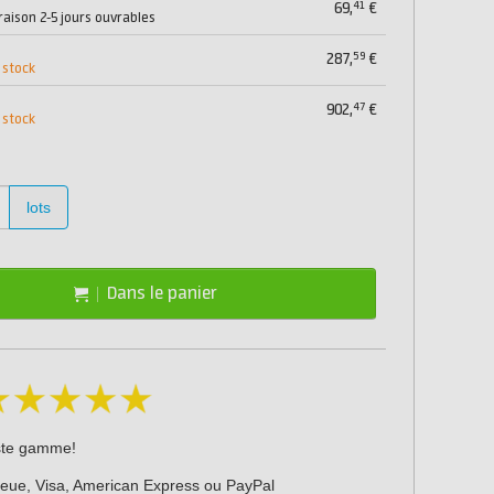
41
69,
€
vraison 2-5 jours ouvrables
59
287,
€
 stock
47
902,
€
 stock
lots
Dans le panier
ste gamme!
leue, Visa, American Express ou PayPal