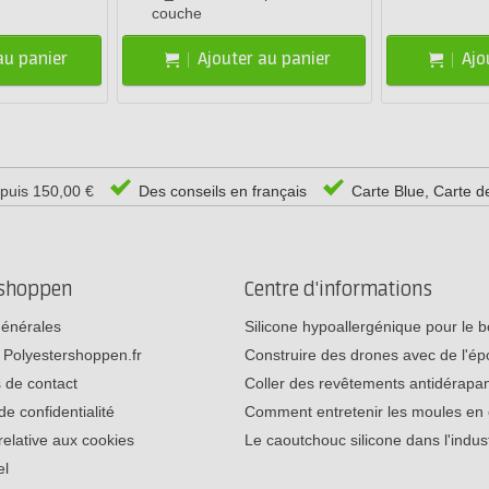
couche
au panier
Ajouter au panier
Ajo
epuis 150,00 €
Des conseils en français
Carte Blue, Carte d
rshoppen
Centre d'informations
générales
Silicone hypoallergénique pour le
 Polyestershoppen.fr
Construire des drones avec de l'é
 de contact
Coller des revêtements antidérap
de confidentialité
Comment entretenir les moules e
relative aux cookies
Le caoutchouc silicone dans l'indu
el