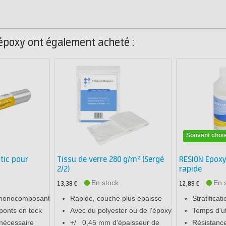
 époxy ont également acheté :
Souvent chois
tic pour
Tissu de verre 280 g/m² (Sergé
RESION Epoxy
2/2)
rapide
En stock
En 
13,38 €
12,89 €
 monocomposant
Rapide, couche plus épaisse
Stratificat
ponts en teck
Avec du polyester ou de l'époxy
Temps d'ut
nécessaire
+/_ 0,45 mm d'épaisseur de
Résistanc