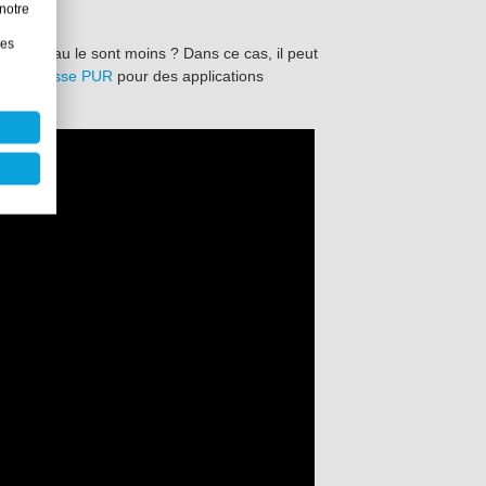
notre
les
ance à l'eau le sont moins ? Dans ce cas, il peut
 la
mousse PUR
pour des applications