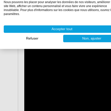
Nous pouvons les placer pour analyser les données de nos visiteurs, améliorer 
Résistance à la chaleur :
jusqu'à 75°C
site Web, afficher un contenu personnalisé et vous faire vivre une expérience
inoubliable. Pour plus d'informations sur les cookies que nous utilisons, ouvrez 
Seule l'isolation est importante et la dureté et la résist
paramètres.
être plus économique d'acheter de la
mousse PU
ou de
complexes.
Accepter tout
Refuser
Non, ajuster