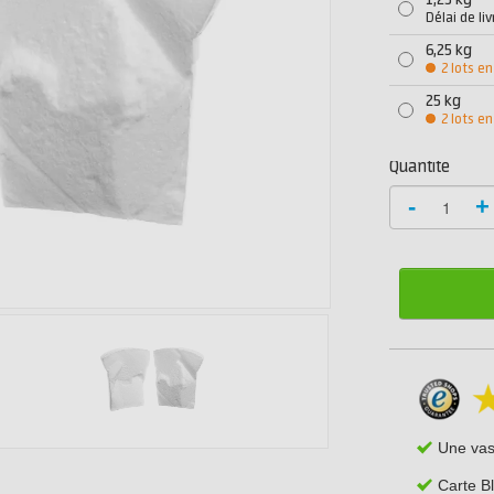
1,25 kg
Délai de li
6,25 kg
2 lots en
25 kg
2 lots en
Quantité
-
+
Une va
Carte B