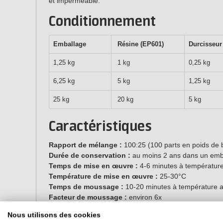
et imperméable.
Conditionnement
Emballage
Résine (EP601)
Durcisseur
1,25 kg
1 kg
0,25 kg
6,25 kg
5 kg
1,25 kg
25 kg
20 kg
5 kg
Caractéristiques
Rapport de mélange :
100:25 (100 parts en poids de b
Durée de conservation :
au moins 2 ans dans un emb
Temps de mise en œuvre :
4-6 minutes à températur
Température de mise en œuvre :
25-30°C
Temps de moussage :
10-20 minutes à température 
Facteur de moussage :
environ 6x
3
Densité :
environ 170 kg/m
Nous utilisons des cookies
Durcissement complet :
24-48 heures