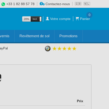
+33 1 82 88 57 78
Contactez-nous
🇬🇧
🇳🇱
0
Votre compte
Panier
20%
Incl.
Excl.
vernis
Revêtement de sol
Promotions
PayPal
Prix