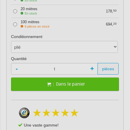
En stock
20 mètres
178,
50
En stock
100 mètres
694,
20
6 pièces en stock
Conditionnement
Quantité
-
+
pièces
Dans le panier
Une vaste gamme!