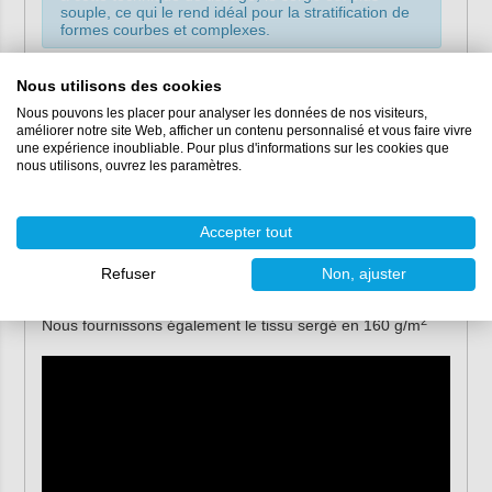
souple, ce qui le rend idéal pour la stratification de
formes courbes et complexes.
Applications
Nous utilisons des cookies
Nous pouvons les placer pour analyser les données de nos visiteurs,
2
Le tissu de verre 280 g/m
sergé est un tissu léger destiné
améliorer notre site Web, afficher un contenu personnalisé et vous faire vivre
à la réalisation de structures et de revêtements. Les fils
une expérience inoubliable. Pour plus d'informations sur les cookies que
nous utilisons, ouvrez les paramètres.
fins sont pratiquement invisibles dans la résine époxy, ce
qui permet de réaliser des revêtements transparents.
Contrairement au taffetas, le tissu sergé est très souple.
Accepter tout
Ce type de tissu convient donc parfaitement à la
stratification de formes (rondes).
Refuser
Non, ajuster
Pour le mode d'emploi, voir la documentation technique.
2
Nous fournissons également le tissu sergé en 160 g/m