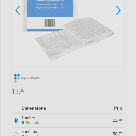
13,
38
Dimensions
Prix
1 mètre
13,
38
En stock
5 mètres
50,
57