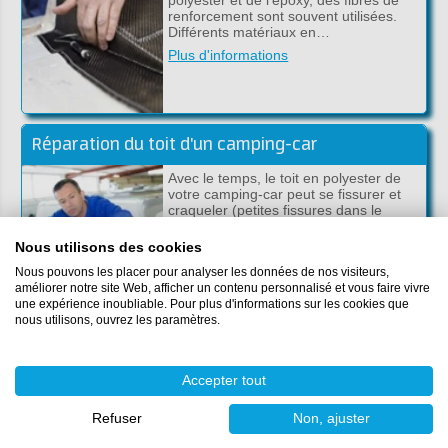
polyester et de l'époxy, des fibres de
renforcement sont souvent utilisées.
Différents matériaux en…
Plus d'informations
Réparation du toit d'un camping-car
Avec le temps, le toit en polyester de
votre camping-car peut se fissurer et
craqueler (petites fissures dans le
matériau), ce qui entraîne des fui…
Nous utilisons des cookies
Plus d'informations
Nous pouvons les placer pour analyser les données de nos visiteurs,
améliorer notre site Web, afficher un contenu personnalisé et vous faire vivre
une expérience inoubliable. Pour plus d'informations sur les cookies que
nous utilisons, ouvrez les paramètres.
Créez une couche de carbone:tableau de bord,capot et scooter
Faire une couche de carbone avec de
Accepter tout
la vraie fibre de carbone n’est pas
difficile. Suivez les étapes ci-dessous
Refuser
Non, ajuster
pour obtenir un résultat opt…
Plus d'informations