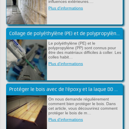
influences extérieures.…
Plus d'informations
Collage de polyéthylène (PE) et de polypropylène (PP)
Le polyéthylène (PE) et le
polypropylène (PP) sont connus pour
être des matériaux difficiles à coller. Les
colles habit…
Plus d'informations
Protéger le bois avec de l'époxy et la laque DD Lak
On nous demande régulièrement
comment bien protéger le bois. Dans
cet article, vous découvrirez comment
protéger le bois de m…
Plus d'informations