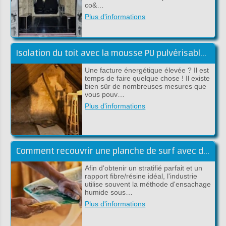
co&…
Plus d'informations
Isolation du toit avec la mousse PU pulvérisable de Froth-Pak
Une facture énergétique élevée ? Il est
temps de faire quelque chose ! Il existe
bien sûr de nombreuses mesures que
vous pouv…
Plus d'informations
Comment recouvrir une planche de surf avec du tissu en carbone et de l'époxy ?
Afin d'obtenir un stratifié parfait et un
rapport fibre/résine idéal, l'industrie
utilise souvent la méthode d'ensachage
humide sous…
Plus d'informations