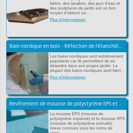
béton, des lavabos, des jeux d’eau et
des sculptures de jardin est un bon
moyen d’obtenir un…
Plus d'informations
Bain nordique en bois - Réfection de l'étanchéité avec du polyester ou de l'époxy
Les bains nordiques sont extrêmement
populaires car ils permettent de se
détendre dans son propre jardin. La
plupart des bains nordiques sont fabri…
Plus d'informations
Revêtement de mousse de polystyrène EPS et XPS
La mousse EPS (mousse de
polystyrène expansé) et la mousse XPS
(mousse de polystyrène extrudé),
mieux connues sous les noms de
styro…