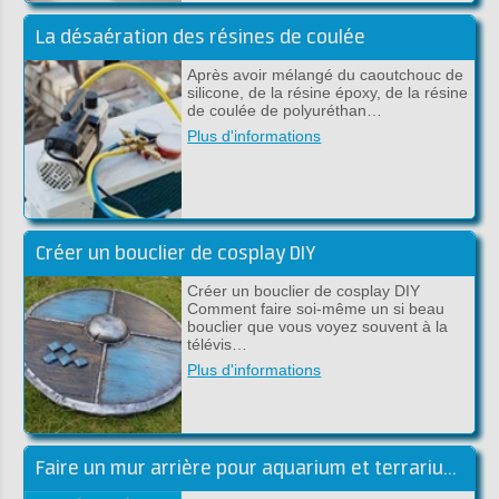
La désaération des résines de coulée
Après avoir mélangé du caoutchouc de
silicone, de la résine époxy, de la résine
de coulée de polyuréthan…
Plus d'informations
Créer un bouclier de cosplay DIY
Créer un bouclier de cosplay DIY
Comment faire soi-même un si beau
bouclier que vous voyez souvent à la
télévis…
Plus d'informations
Faire un mur arrière pour aquarium et terrarium en époxy DIY