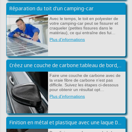
Réparation du toit d'un camping-car
Avec le temps, le toit en polyester de
votre camping-car peut se fissurer et
craqueler (petites fissures dans le
matériau), ce qui entraîne des fui…
Plus d'informations
Créez une couche de carbone:tableau de bord,capot et scooter
Faire une couche de carbone avec de
la vraie fibre de carbone n’est pas
difficile. Suivez les étapes ci-dessous
pour obtenir un résultat opt…
Plus d'informations
Finition en métal et plastique avec une laque DD à 2 composants