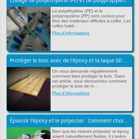
Collage de polyéthylène (PE) et de polypropylène (PP)
Le polyéthylène (PE) et le
polypropylène (PP) sont connus pour
être des matériaux difficiles à coller. Les
colles habit…
Plus d'informations
Protéger le bois avec de l'époxy et la laque DD Lak
On nous demande régulièrement
comment bien protéger le bois. Dans
cet article, vous découvrirez comment
protéger le bois de m…
Plus d'informations
Épaissir l'époxy et le polyester : Comment choisir la bonne charge !
Bien que les résines polyester et époxy
soient naturellement fluides, il s'avère