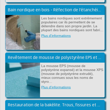
Bain nordique en bois - Réfection de l'étanchéité avec du polyester ou de l'époxy
Les bains nordiques sont extrêmement
populaires car ils permettent de se
détendre dans son propre jardin. La
plupart des bains nordiques sont fabri…
Plus d'informations
Revêtement de mousse de polystyrène EPS et XPS
La mousse EPS (mousse de
polystyrène expansé) et la mousse XPS
(mousse de polystyrène extrudé),
mieux connues sous les noms de
styro…
Plus d'informations
Restauration de la bakélite. Trous, fissures et pièces manquantes