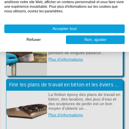
fabriquer plusieurs prod…
améliorer notre site Web, afficher un contenu personnalisé et vous faire vivre
une expérience inoubliable. Pour plus d'informations sur les cookies que
Plus d'informations
nous utilisons, ouvrez les paramètres.
Accepter tout
Réparation de cadres de fenêtre en bois pourri avec de l'époxy
La pourriture du bois est une
Refuser
Non, ajuster
dégradation du bois qui se produit
lorsque le bois est exposé à l'humidité
pendant de longues p&eacut…
Plus d'informations
Finir les plans de travail en béton et les éviers avec de l'époxy
La finition époxy des plans de travail en
béton, des lavabos, des jeux d’eau et
des sculptures de jardin est un bon
moyen d’obtenir un…
Plus d'informations