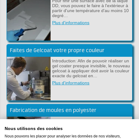
Pour finir une surface avec de la laque
DD, vous pouvez le faire à l'extérieur à
partir d'une température d'au moins 10
degré…
Plus d'informations
Faites de Gelcoat votre propre couleur
Introduction: Afin de pouvoir réaliser un
gel coater presque invisible, le nouveau
gelcoat à appliquer doit avoir la couleur
exacte du gelcoat en…
Plus d'informations
Fabrication de moules en polyester
Si vous voulez fabriquer plusieurs
produits en polyester, vous pouvez
Nous utilisons des cookies
utiliser un moule. Avec l'aide d'un
moule, vous pouvez facilement
Nous pouvons les placer pour analyser les données de nos visiteurs,