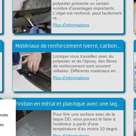
polyester présente un certain
nombre d'avantages importants.
L'objet est renforcé, peut facilement
ré…
Plus d'informations
Matériaux de renforcement (verre, carbone, aramide)
Lorsque vous travaillez avec du
polyester et de l'époxy, des fibres
de renforcement sont souvent
utilisées. Différents matériaux en…
Plus d'informations
Finition en métal et plastique avec une laque DD à 2 composants
Pour finir une surface avec de la
notre
laque DD, vous pouvez le faire à
l'extérieur à partir d'une
les
température d'au moins 10 degré…
Plus d'informations