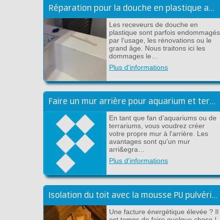
Réparation pour la douche en plastique avec du polyester ou époxy
Les receveurs de douche en
plastique sont parfois endommagé
par l'usage, les rénovations ou le
grand âge. Nous traitons ici les
dommages le…
Plus d'informations
Faire un mur arrière pour aquarium et terrarium en époxy DIY
En tant que fan d’aquariums ou de
terrariums, vous voudrez créer
votre propre mur à l'arrière. Les
avantages sont qu'un mur
arri&egra…
Plus d'informations
Isolation du toit avec la mousse PU pulvérisable de Froth-Pak
Une facture énergétique élevée ? Il
est temps de faire quelque chose !