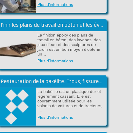
Plus d'informations
Finir les plans de travail en béton et les éviers avec de l'époxy
La finition époxy des plans de
travail en béton, des lavabos, des
jeux d’eau et des sculptures de
jardin est un bon moyen d’obtenir
un…
Plus d'informations
Restauration de la bakélite. Trous, fissures et pièces manquantes
La bakélite est un plastique dur et
légèrement cassant. Elle est
couramment utilisée pour les
volants de voitures et de tracteurs,
l…
Plus d'informations