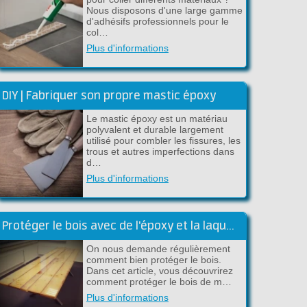
Nous disposons d'une large gamme
d'adhésifs professionnels pour le
col…
Plus d'informations
DIY | Fabriquer son propre mastic époxy
Le mastic époxy est un matériau
polyvalent et durable largement
utilisé pour combler les fissures, les
trous et autres imperfections dans
d…
Plus d'informations
Protéger le bois avec de l'époxy et la laque DD Lak
On nous demande régulièrement
comment bien protéger le bois.
Dans cet article, vous découvrirez
comment protéger le bois de m…
Plus d'informations