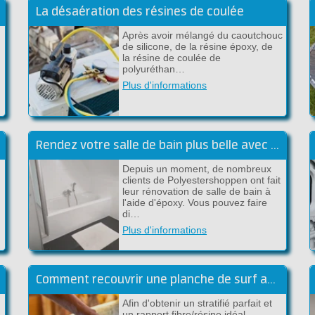
La désaération des résines de coulée
Après avoir mélangé du caoutchouc
s
de silicone, de la résine époxy, de
la résine de coulée de
polyuréthan…
Plus d'informations
Rendez votre salle de bain plus belle avec de l'époxy
Depuis un moment, de nombreux
clients de Polyestershoppen ont fait
leur rénovation de salle de bain à
l'aide d'époxy. Vous pouvez faire
di…
Plus d'informations
Comment recouvrir une planche de surf avec du tissu en carbone et de l'époxy ?
Afin d'obtenir un stratifié parfait et
un rapport fibre/résine idéal,