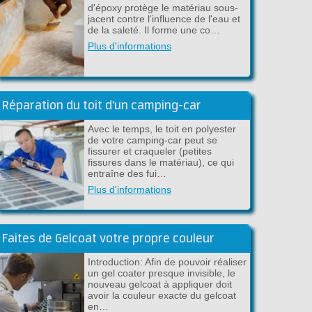
d'époxy protège le matériau sous-
jacent contre l'influence de l'eau et
de la saleté. Il forme une co…
Plus d'informations
Réparation du toit d'un camping-car
Avec le temps, le toit en polyester
de votre camping-car peut se
fissurer et craqueler (petites
fissures dans le matériau), ce qui
entraîne des fui…
Plus d'informations
Faites de Gelcoat votre propre couleur
Introduction: Afin de pouvoir réaliser
un gel coater presque invisible, le
nouveau gelcoat à appliquer doit
avoir la couleur exacte du gelcoat
en…