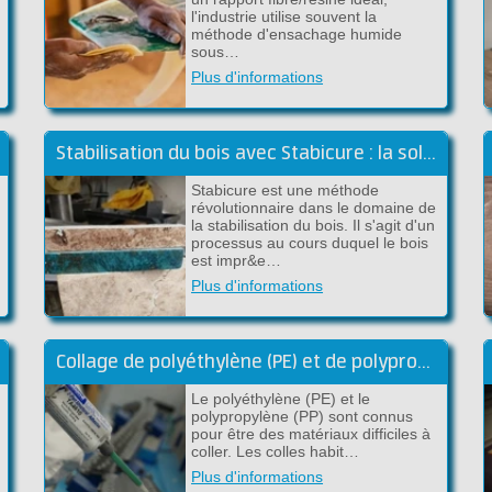
l'industrie utilise souvent la
méthode d'ensachage humide
sous…
Plus d'informations
Stabilisation du bois avec Stabicure : la solution pour un bois durable et solide
Stabicure est une méthode
révolutionnaire dans le domaine de
la stabilisation du bois. Il s'agit d'un
processus au cours duquel le bois
est impr&e…
Plus d'informations
Collage de polyéthylène (PE) et de polypropylène (PP)
Le polyéthylène (PE) et le
polypropylène (PP) sont connus
pour être des matériaux difficiles à
coller. Les colles habit…
Plus d'informations