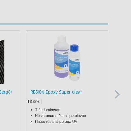
Popula
Sergé)
RESION Époxy Super clear
RESIO
carbo
18,83 €
99,17 €
Très lumineux
Tous
Résistance mécanique élevée
Idéa
Haute résistance aux UV
Appa