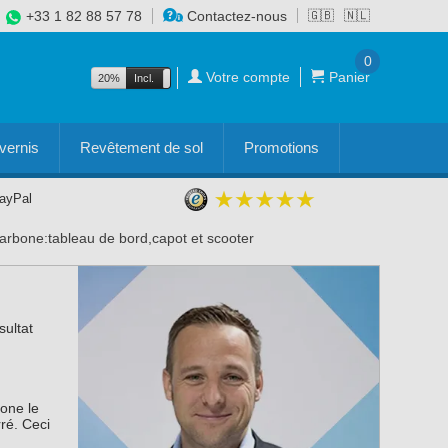
+33 1 82 88 57 78
Contactez-nous
🇬🇧
🇳🇱
0
Votre compte
Panier
20%
Incl.
Excl.
vernis
Revêtement de sol
Promotions
PayPal
rbone:tableau de bord,capot et scooter
sultat
bone le
ré. Ceci