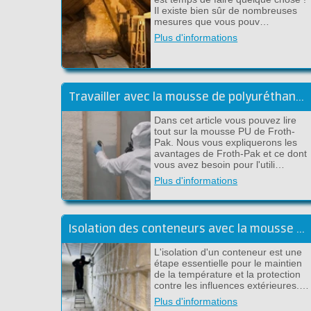
Il existe bien sûr de nombreuses
mesures que vous pouv…
Plus d'informations
Travailler avec la mousse de polyuréthane Froth-Pak - Conseils et astuces
Dans cet article vous pouvez lire
tout sur la mousse PU de Froth-
Pak. Nous vous expliquerons les
avantages de Froth-Pak et ce dont
vous avez besoin pour l'utili…
Plus d'informations
Isolation des conteneurs avec la mousse PU Froth-Pak
L'isolation d'un conteneur est une
étape essentielle pour le maintien
de la température et la protection
contre les influences extérieures.…
Plus d'informations