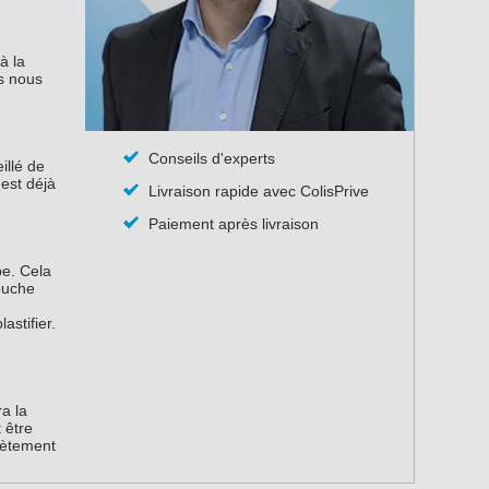
à la
as nous
Conseils d'experts
illé de
 est déjà
Livraison rapide avec ColisPrive
Paiement après livraison
pe. Cela
couche
.
astifier.
a la
 être
lètement