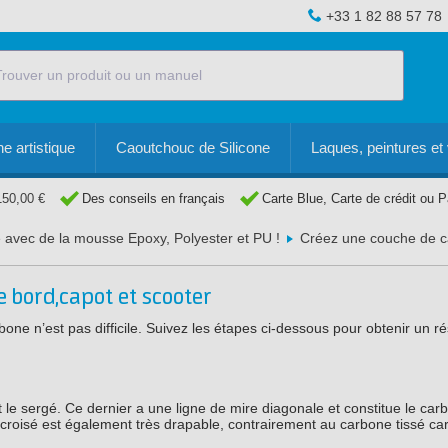
+33 1 82 88 57 78
e artistique
Caoutchouc de Silicone
Laques, peintures et 
150,00 €
Des conseils en français
Carte Blue, Carte de crédit ou 
 avec de la mousse Epoxy, Polyester et PU !
Créez une couche de ca
 bord,capot et scooter
ne n’est pas difficile. Suivez les étapes ci-dessous pour obtenir un ré
t le sergé. Ce dernier a une ligne de mire diagonale et constitue le car
 croisé est également très drapable, contrairement au carbone tissé car