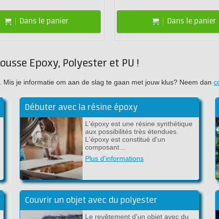
Dans le panier
Dans le panier
ousse Epoxy, Polyester et PU !
ujet. Mis je informatie om aan de slag te gaan met jouw klus? Neem dan
c
Débuter avec la résine époxy
L'époxy est une résine synthétique
aux possibilités très étendues.
L'époxy est constitué d'un
composant…
Plus d'informations
Couvrir un objet avec du polyester
Le revêtement d'un objet avec du