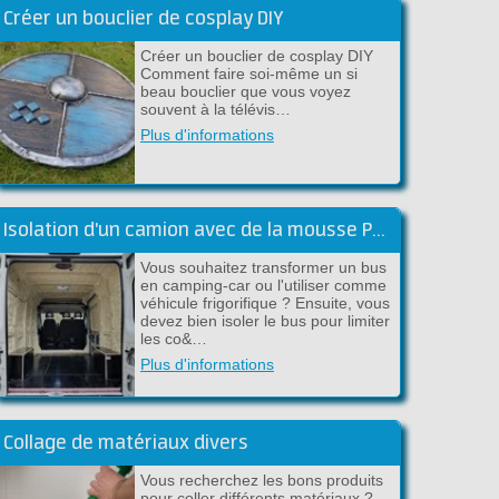
Créer un bouclier de cosplay DIY
Créer un bouclier de cosplay DIY
Comment faire soi-même un si
beau bouclier que vous voyez
souvent à la télévis…
Plus d'informations
Isolation d'un camion avec de la mousse PU pulvérisable
Vous souhaitez transformer un bus
en camping-car ou l'utiliser comme
véhicule frigorifique ? Ensuite, vous
devez bien isoler le bus pour limiter
les co&…
Plus d'informations
Collage de matériaux divers
Vous recherchez les bons produits
pour coller différents matériaux ?