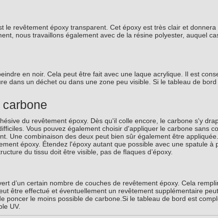
st le revêtement époxy transparent. Cet époxy est très clair et donnera 
ent, nous travaillons également avec de la résine polyester, auquel c
eindre en noir. Cela peut être fait avec une laque acrylique. Il est conse
ture dans un déchet ou dans une zone peu visible. Si le tableau de bord
u carbone
sive du revêtement époxy. Dès qu'il colle encore, le carbone s'y dra
 difficiles. Vous pouvez également choisir d'appliquer le carbone sans 
ment. Une combinaison des deux peut bien sûr également être appliquée
tement époxy. Étendez l'époxy autant que possible avec une spatule à pl
ucture du tissu doit être visible, pas de flaques d’époxy.
uvert d’un certain nombre de couches de revêtement époxy. Cela remplir
eut être effectué et éventuellement un revêtement supplémentaire peut
 de poncer le moins possible de carbone.Si le tableau de bord est comp
ble UV.