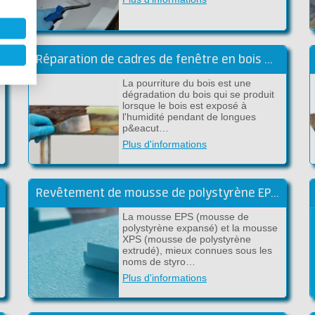
Réparation de cadres de fenêtre en bois pourri avec de l'époxy
La pourriture du bois est une
dégradation du bois qui se produit
lorsque le bois est exposé à
l'humidité pendant de longues
p&eacut…
Plus d'informations
Revêtement de mousse de polystyrène EPS et XPS
La mousse EPS (mousse de
polystyrène expansé) et la mousse
XPS (mousse de polystyrène
extrudé), mieux connues sous les
noms de styro…
Plus d'informations