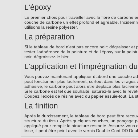
L'époxy
Le premier choix pour travailler avec la fibre de carbone e
couche de carbone un effet profond et agréable. Incidemm
utilisons la résine polyester.
La préparation
Si le tableau de bord n'est pas encore noir: dégraisser et p
tester l'adhérence de la peinture et de l'époxy sur la pein
noir, dégraissez-le bien.
L'application et l'imprégnation d
Vous pouvez maintenant appliquer d’abord une couche adhé
peut fonctionner plus facilement, surtout dans les virages
adhésive, le carbone peut alors être déplacé plus facile
Si le carbone est tel que souhaité, saturez-le avec le revê
Coupez l'excès de résine avec du papier essuie-tout. La str
La finition
Après le durcissement, le tableau de bord peut être reco
structure du tissu. Après quelques couches, un ponçage p
appliqué pour remplir la structure restante. Assurez-vous
lisse, il peut être peint avec le vernis Double Coat DD Dou