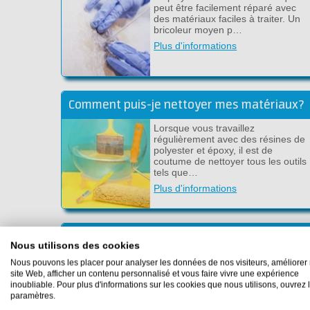
peut être facilement réparé avec
des matériaux faciles à traiter. Un
bricoleur moyen p…
Plus d'informations
Comment puis-je nettoyer mes matériaux?
Lorsque vous travaillez
régulièrement avec des résines de
polyester et époxy, il est de
coutume de nettoyer tous les outils
tels que…
Plus d'informations
Créez une couche de carbone:tableau de bord,capot et scooter
Nous utilisons des cookies
Faire une couche de carbone avec
Nous pouvons les placer pour analyser les données de nos visiteurs, améliorer 
de la vraie fibre de carbone n’est
site Web, afficher un contenu personnalisé et vous faire vivre une expérience
pas difficile. Suivez les étapes ci-
inoubliable. Pour plus d'informations sur les cookies que nous utilisons, ouvrez 
dessous pour obtenir un résultat
paramètres.
opt…