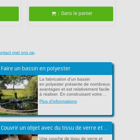
Dans le panier
ontact met ons op
.
Faire un bassin en polyester
La fabrication d'un bassin
en polyester présente de nombreux
avantages et est relativement facile
à réaliser. En construisant votre…
Plus d'informations
Couvrir un objet avec du tissu de verre et de l'époxy
Une couche de tissu de verre et