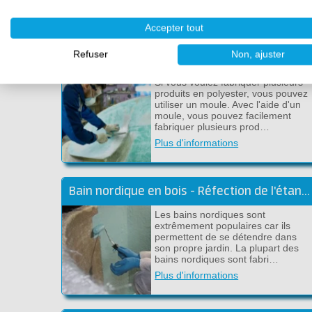
Plus d'informations
Accepter tout
Refuser
Non, ajuster
Fabrication de moules en polyester
Si vous voulez fabriquer plusieurs
produits en polyester, vous pouvez
utiliser un moule. Avec l'aide d'un
moule, vous pouvez facilement
fabriquer plusieurs prod…
Plus d'informations
Bain nordique en bois - Réfection de l'étanchéité avec du polyester ou de l'époxy
Les bains nordiques sont
extrêmement populaires car ils
permettent de se détendre dans
son propre jardin. La plupart des
bains nordiques sont fabri…
Plus d'informations