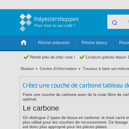
Polyestershoppen
Pour tout ce qui colle !
Résine polyester
Résine époxy
Résin
Retrait près de chez vous !
Livraison gratuite depuis 
Maison
Centre d'information
Travaux à faire soi-même
Créez une couche de carbone:tableau de
Faire une couche de carbone avec de la vraie fibre de carbo
optimal.
Le carbone
On distingue 2 types de tissus en carbone: le tissé carré e
plus utilisé pour les couches de recouvrement. Ce tissage
est donc plus approprié pour les pièces plates.