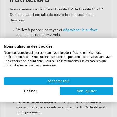
Vous commencez à utiliser Double UV de Double Coat ?
Dans ce cas, il est utile de suivre les instructions ci-
dessous.
Veillez à poncer, nettoyer et
dégraisser la surface
avant d'appliquer le vernis.
Ouvrez soigneusement le couvercle et mélangez le
vernis pour obtenir une couleur homogène.
Nous utilisons des cookies
Peser la quantité souhaitée dans un
gobelet de
Nous pouvons les placer pour analyser les données de nos visiteurs,
mélange
.
améliorer notre site Web, afficher un contenu personnalisé et vous faire vivre
une expérience inoubliable. Pour plus d'informations sur les cookies que
Ajoutez-y le durcisseur en respectant le rapport de
nous utilisons, ouvrez les paramètres.
mélange correct (75:25 en poids).
Mélangez bien les deux composants, y compris les
parois et le fond du gobelet.
Accepter tout
Laisser la laque pré-réagir pendant environ 10
minutes (ce n'est pas nécessaire, mais cela réduit la
Refuser
Non, ajuster
quantité d'air dans le mélange).
Diluer ensuite la laque en fonction de l'application et
des souhaits personnels avec jusqu'à 10 % de diluant
pour pinceaux.