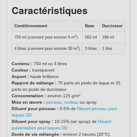
Caractéristiques
Conditionnement
Base
Durcisseur
2
750 ml (convient pour environ 6 m
)
562 ml
188 ml
2
4 litres (convient pour environ 30 m
)
3 litres
1 litre
Contenu :
750 ml ou 4 litres
Couleur :
transparent
Aspect :
haute brillance
Rapport de mélange :
75 parts en poids de laque et 25
parts en poids de durcisseur
Consommation :
environ 125 g/m²
Mise en œuvre :
pinceau
,
rouleau
ou spray
Diluant pour pinceau :
0-5% de
Diluant pinceau pour
laques DD
Diluant pour spray :
10-15% (air spray) de
Diluant
pulvérisation pour laques DD
Durée de vie mélangée :
environ 2 heures (20°C)