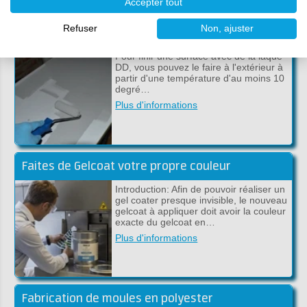
Accepter tout
Refuser
Non, ajuster
Finition en métal et plastique avec une laque DD à 2 composants
Pour finir une surface avec de la laque
DD, vous pouvez le faire à l'extérieur à
partir d'une température d'au moins 10
degré…
Plus d'informations
Faites de Gelcoat votre propre couleur
Introduction: Afin de pouvoir réaliser un
gel coater presque invisible, le nouveau
gelcoat à appliquer doit avoir la couleur
exacte du gelcoat en…
Plus d'informations
Fabrication de moules en polyester