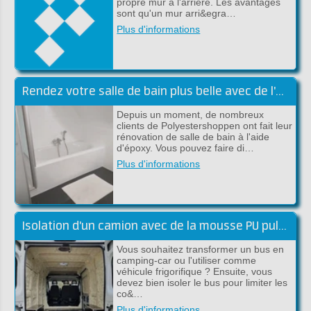
propre mur à l'arrière. Les avantages
sont qu'un mur arri&egra…
Plus d'informations
Rendez votre salle de bain plus belle avec de l'époxy
Depuis un moment, de nombreux
clients de Polyestershoppen ont fait leur
rénovation de salle de bain à l'aide
d'époxy. Vous pouvez faire di…
Plus d'informations
Isolation d'un camion avec de la mousse PU pulvérisable
Vous souhaitez transformer un bus en
camping-car ou l'utiliser comme
véhicule frigorifique ? Ensuite, vous
devez bien isoler le bus pour limiter les
co&…
Plus d'informations