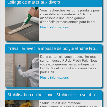
Collage de matériaux divers
Vous recherchez les bons produits pour
coller différents matériaux ? Nous
disposons d'une large gamme
d'adhésifs professionnels pour le col…
Plus d'informations
Travailler avec la mousse de polyuréthane Froth-Pak - Conseils et astuces
Dans cet article vous pouvez lire tout
sur la mousse PU de Froth-Pak. Nous
vous expliquerons les avantages de
Froth-Pak et ce dont vous avez besoin
pour l'utili…
Plus d'informations
Stabilisation du bois avec Stabicure : la solution pour un bois durable et solide
Stabicure est une méthode
révolutionnaire dans le domaine de la