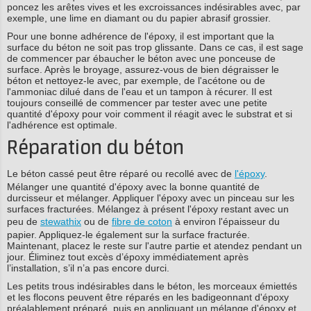
poncez les arêtes vives et les excroissances indésirables avec, par
exemple, une lime en diamant ou du papier abrasif grossier.
Pour une bonne adhérence de l'époxy, il est important que la
surface du béton ne soit pas trop glissante. Dans ce cas, il est sage
de commencer par ébaucher le béton avec une ponceuse de
surface. Après le broyage, assurez-vous de bien dégraisser le
béton et nettoyez-le avec, par exemple, de l'acétone ou de
l'ammoniac dilué dans de l'eau et un tampon à récurer. Il est
toujours conseillé de commencer par tester avec une petite
quantité d'époxy pour voir comment il réagit avec le substrat et si
l'adhérence est optimale.
Réparation du béton
Le béton cassé peut être réparé ou recollé avec de
l'époxy
.
Mélanger une quantité d'époxy avec la bonne quantité de
durcisseur et mélanger. Appliquer l'époxy avec un pinceau sur les
surfaces fracturées. Mélangez à présent l'époxy restant avec un
peu de
stewathix
ou de
fibre de coton
à environ l'épaisseur du
papier. Appliquez-le également sur la surface fracturée.
Maintenant, placez le reste sur l'autre partie et atendez pendant un
jour. Éliminez tout excès d’époxy immédiatement après
l’installation, s’il n’a pas encore durci.
Les petits trous indésirables dans le béton, les morceaux émiettés
et les flocons peuvent être réparés en les badigeonnant d'époxy
préalablement préparé, puis en appliquant un mélange d'époxy et