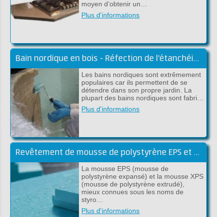
moyen d’obtenir un…
Plus d'informations
Bain nordique en bois - Réfection de l'étanchéité avec du polyester ou de l'époxy
Les bains nordiques sont extrêmement
populaires car ils permettent de se
détendre dans son propre jardin. La
plupart des bains nordiques sont fabri…
Plus d'informations
Revêtement de mousse de polystyrène EPS et XPS
La mousse EPS (mousse de
polystyrène expansé) et la mousse XPS
(mousse de polystyrène extrudé),
mieux connues sous les noms de
styro…
Plus d'informations