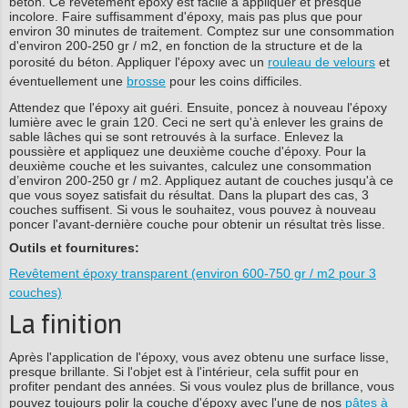
béton. Ce revêtement époxy est facile à appliquer et presque
incolore. Faire suffisamment d'époxy, mais pas plus que pour
environ 30 minutes de traitement. Comptez sur une consommation
d'environ 200-250 gr / m2, en fonction de la structure et de la
porosité du béton. Appliquer l'époxy avec un
rouleau de velours
et
éventuellement une
brosse
pour les coins difficiles.
Attendez que l'époxy ait guéri. Ensuite, poncez à nouveau l'époxy
lumière avec le grain 120. Ceci ne sert qu'à enlever les grains de
sable lâches qui se sont retrouvés à la surface. Enlevez la
poussière et appliquez une deuxième couche d'époxy. Pour la
deuxième couche et les suivantes, calculez une consommation
d’environ 200-250 gr / m2. Appliquez autant de couches jusqu'à ce
que vous soyez satisfait du résultat. Dans la plupart des cas, 3
couches suffisent. Si vous le souhaitez, vous pouvez à nouveau
poncer l'avant-dernière couche pour obtenir un résultat très lisse.
Outils et fournitures:
Revêtement époxy transparent (environ 600-750 gr / m2 pour 3
couches)
La finition
Après l'application de l'époxy, vous avez obtenu une surface lisse,
presque brillante. Si l'objet est à l'intérieur, cela suffit pour en
profiter pendant des années. Si vous voulez plus de brillance, vous
pouvez toujours polir la couche d'époxy avec l'une de nos
pâtes à