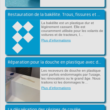
Restauration de la bakélite. Trous, fissures et pièces manquantes
La bakélite est un plastique dur et
légèrement cassant. Elle est
couramment utilisée pour les volants de
voitures et de tracteurs, l…
Plus d'informations
Réparation pour la douche en plastique avec du polyester ou époxy
Les receveurs de douche en plastique
sont parfois endommagés par l'usage,
les rénovations ou le grand âge. Nous
traitons ici les dommages le…
Plus d'informations
La désaération des résines de coulée