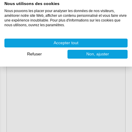
Nous utilisons des cookies
Contenu :
500 ml, 1 litre, 5 litres
Nous pouvons les placer pour analyser les données de nos visiteurs,
Couleur :
incolore
améliorer notre site Web, afficher un contenu personnalisé et vous faire vivre
Traitement :
essuyer généreusement la surface à traiter
une expérience inoubliable. Pour plus d'informations sur les cookies que
nous utilisons, ouvrez les paramètres.
avec un chiffon imbibé de Double Coat Dégraissant.
Accepter tout
Refuser
Non, ajuster