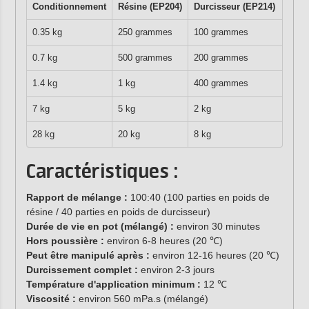
Conditionnement
Résine (EP204)
Durcisseur (EP214)
0.35 kg
250 grammes
100 grammes
0.7 kg
500 grammes
200 grammes
1.4 kg
1 kg
400 grammes
7 kg
5 kg
2 kg
28 kg
20 kg
8 kg
Caractéristiques :
Rapport de mélange :
100:40 (100 parties en poids de
résine / 40 parties en poids de durcisseur)
Durée de vie en pot (mélangé) :
environ 30 minutes
Hors poussière :
environ 6-8 heures (20 ℃)
Peut être manipulé après :
environ 12-16 heures (20 ℃)
Durcissement complet :
environ 2-3 jours
Température d'application minimum :
12 ℃
Viscosité :
environ 560 mPa.s (mélangé)