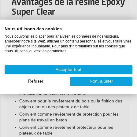
Avantages de la résine Epoxy
Super Clear
Système très transparent
Nous utilisons des cookies
Durcissement rapide
Nous pouvons les placer pour analyser les données de nos visiteurs,
Haute qualité de surface
améliorer notre site Web, afficher un contenu personnalisé et vous faire vivre
Très bonne aptitude au polissage
une expérience inoubliable. Pour plus d'informations sur les cookies que
nous utilisons, ouvrez les paramètres.
Bonne résistance à la chaleur (jusqu'à environ 50°C -
ou 70°C après post-cuisson).
Applications
Accepter tout
Refuser
Non, ajuster
En raison de sa transparence et de sa résistance aux
températures élevées, elle convient parfaitement à la
stratification des tissus en carbone
Convient pour le revêtement du bois ou la finition des
objets d'art ou des plateaux de table
Convient comme revêtement de protection pour les
plans de travail en béton
Convient comme revêtement protecteur pour les
plateaux de table