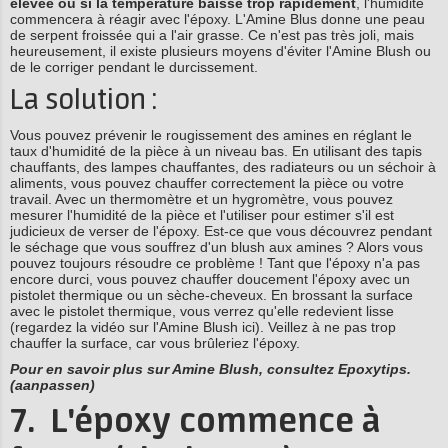
élevée ou si la température baisse trop rapidement
, l'humidité
commencera à réagir avec l'époxy. L'Amine Blus donne une peau
de serpent froissée qui a l'air grasse. Ce n'est pas très joli, mais
heureusement, il existe plusieurs moyens d'éviter l'Amine Blush ou
de le corriger pendant le durcissement.
La solution :
Vous pouvez prévenir le rougissement des amines en réglant le
taux d'humidité de la pièce à un niveau bas. En utilisant des tapis
chauffants, des lampes chauffantes, des radiateurs ou un séchoir à
aliments, vous pouvez chauffer correctement la pièce ou votre
travail. Avec un thermomètre et un hygromètre, vous pouvez
mesurer l'humidité de la pièce et l'utiliser pour estimer s'il est
judicieux de verser de l'époxy. Est-ce que vous découvrez pendant
le séchage que vous souffrez d'un blush aux amines ? Alors vous
pouvez toujours résoudre ce problème ! Tant que l'époxy n'a pas
encore durci, vous pouvez chauffer doucement l'époxy avec un
pistolet thermique ou un sèche-cheveux. En brossant la surface
avec le pistolet thermique, vous verrez qu'elle redevient lisse
(regardez la vidéo sur l'Amine Blush ici). Veillez à ne pas trop
chauffer la surface, car vous brûleriez l'époxy.
Pour en savoir plus sur Amine Blush, consultez Epoxytips.
(aanpassen)
7. L'époxy commence à