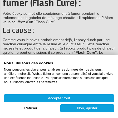
fumer (Flash Cure) :
Votre époxy se met-elle soudainement à fumer pendant le
traitement et le gobelet de mélange chauffe-t-il rapidement ? Alors
vous souffrez d'un “Flash Cure”.
La cause :
Comme vous le savez probablement déjà, l'époxy durcit par une
réaction chimique entre la résine et le durcisseur. Cette réaction
nécessite et produit de la chaleur. Si l'époxy produit plus de chaleur
qu'elle ne peut en dissiper, il se produit un
"Flash Cure"
. Le
processus de durcissement est de plus en plus rapide et la chaleur
produite est de plus en plus importante. L'époxy devient alors si
Nous utilisons des cookies
chaude qu'elle commence à fumer.
Nous pouvons les placer pour analyser les données de nos visiteurs,
La solution :
améliorer notre site Web, afficher un contenu personnalisé et vous faire vivre
une expérience inoubliable. Pour plus d'informations sur les cookies que
nous utilisons, ouvrez les paramètres.
Si vous souffrez de Flash Cure, il n'y a malheureusement plus
grand-chose à faire. Mettez votre époxy tranquillement à l'extérieur
jusqu'à ce qu'elle ait complètement refroidi. Veillez simplement à
mettre votre gobelet mélangeur hors de portée des enfants et des
Accepter tout
animaux domestiques. Prévenir la cure d'amertume ?
Utilisez ces conseils pour éviter que votre époxy ne devienne trop
Refuser
Non, ajuster
chaude.