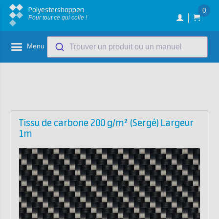
Polyestershoppen
0
Pour tout ce qui colle !
Menu
Trouver un produit ou un manuel
Tissu de carbone 200 g/m² (Sergé) Largeur
1m