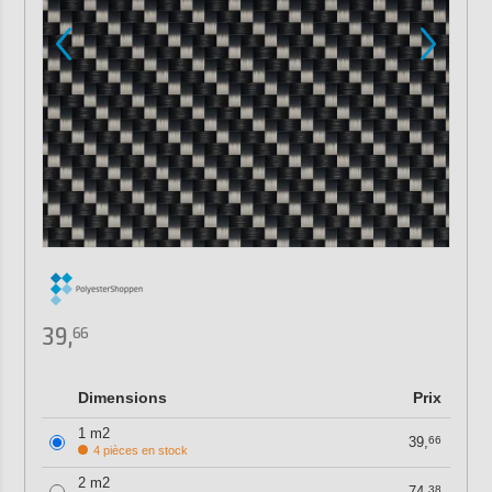
39,
66
Dimensions
Prix
1 m2
39,
66
4 pièces en stock
2 m2
74,
38