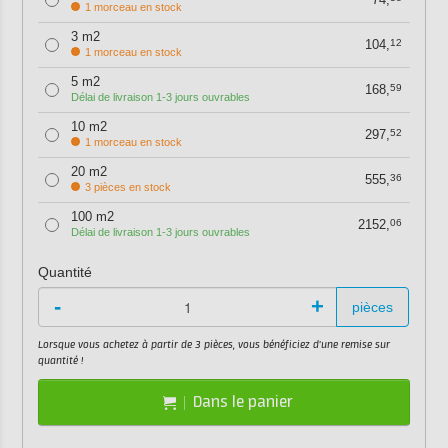
1 morceau en stock
3 m2
104,
12
1 morceau en stock
5 m2
168,
59
Délai de livraison 1-3 jours ouvrables
10 m2
297,
52
1 morceau en stock
20 m2
555,
36
3 pièces en stock
100 m2
2152,
06
Délai de livraison 1-3 jours ouvrables
Quantité
-
+
pièces
Lorsque vous achetez à partir de 3 pièces, vous bénéficiez d'une remise sur
quantité !
Dans le panier