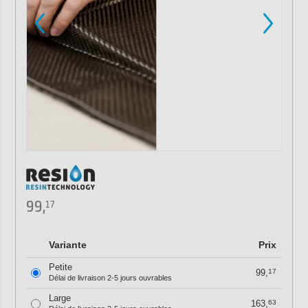
99,
17
Variante
Prix
Petite
99,
17
Délai de livraison 2-5 jours ouvrables
Large
163,
63