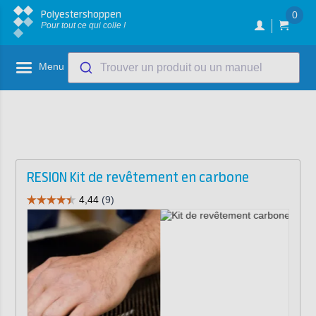
Polyestershoppen
0
Pour tout ce qui colle !
Menu
Trouver un produit ou un manuel
RESION Kit de revêtement en carbone