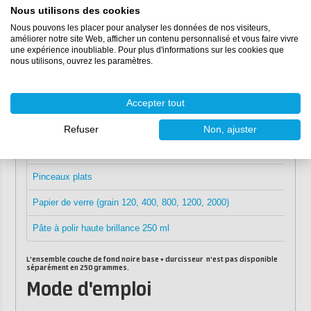
Nous utilisons des cookies
Tissu de carbone 240 gr/m²
Nous pouvons les placer pour analyser les données de nos visiteurs,
améliorer notre site Web, afficher un contenu personnalisé et vous faire vivre
EP Colorshield
une expérience inoubliable. Pour plus d'informations sur les cookies que
nous utilisons, ouvrez les paramètres.
RESION Super Clear Epoxy
(résine d'imprégnation et de revêtement
Tasses de mélange 650 ml
Accepter tout
Gants en nitrile taille L
Refuser
Non, ajuster
Spatules à mélanger
Pinceaux plats
Papier de verre (grain 120, 400, 800, 1200, 2000)
Pâte à polir haute brillance 250 ml
L'ensemble couche de fond noire base + durcisseur n'est pas disponible
séparément en 250 grammes.
Mode d'emploi