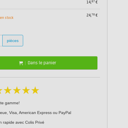
87
14,
€
78
24,
€
 en stock
pièces
Dans le panier
ste gamme!
leue, Visa, American Express ou PayPal
n rapide avec Colis Privé