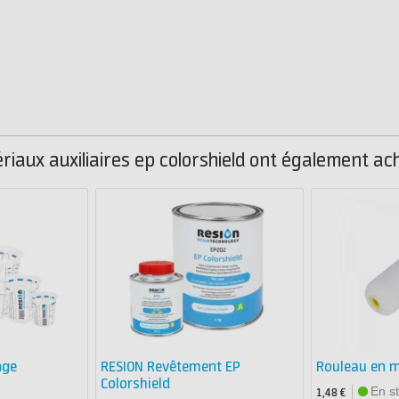
iaux auxiliaires ep colorshield ont également ach
nge
RESION Revêtement EP
Rouleau en 
Colorshield
En s
1,48 €