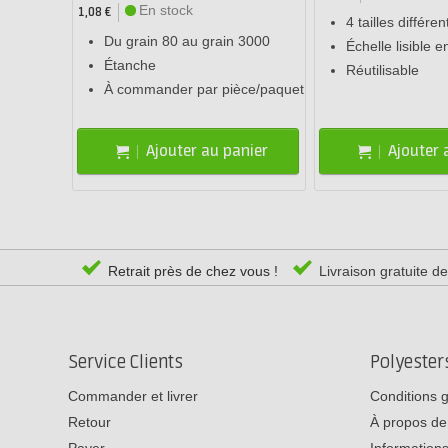
En stock
1,08 €
4 tailles différen
Du grain 80 au grain 3000
Échelle lisible e
Étanche
Réutilisable
À commander par pièce/paquet
Ajouter au panier
Ajouter 
Retrait près de chez vous !
Livraison gratuite d
Service Clients
Polyeste
Commander et livrer
Conditions 
Retour
À propos de
Payer
Informations