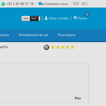
+33 1 82 88 57 78
Contactez-nous
🇬🇧
🇳🇱
0
Votre compte
Panier
20%
Incl.
Excl.
vernis
Revêtement de sol
Promotions
PayPal
Prix