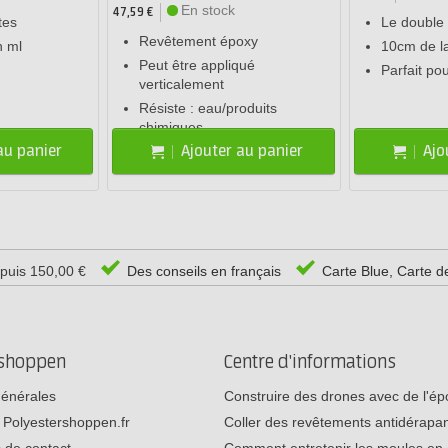
En stock
47,59 €
tes
Le double 
Revêtement époxy
n ml
10cm de l
Peut être appliqué
Parfait po
verticalement
Résiste : eau/produits
chimiques
au panier
Ajouter au panier
Ajo
epuis 150,00 €
Des conseils en français
Carte Blue, Carte d
rshoppen
Centre d'informations
générales
Construire des drones avec de l'é
 Polyestershoppen.fr
Coller des revêtements antidérap
 de contact
Comment entretenir les moules e