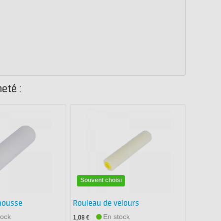
eté :
Souvent choisi
mousse
Rouleau de velours
tock
En stock
1,08 €