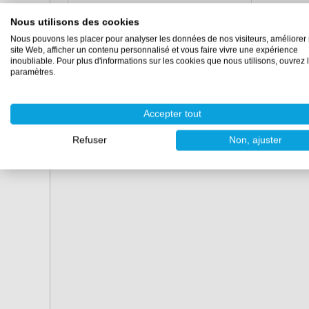
Rouleau en velours
(10 cm)
2 pièces
Nous utilisons des cookies
Nous pouvons les placer pour analyser les données de nos visiteurs, améliorer 
Support de rouleau
(10 cm)
1 pièce
site Web, afficher un contenu personnalisé et vous faire vivre une expérience
inoubliable. Pour plus d'informations sur les cookies que nous utilisons, ouvrez 
Brosses rondes
(20 mm)
2 pièces
paramètres.
Ruban de masquage
(25 mm)
1 pièce
Accepter tout
Refuser
Non, ajuster