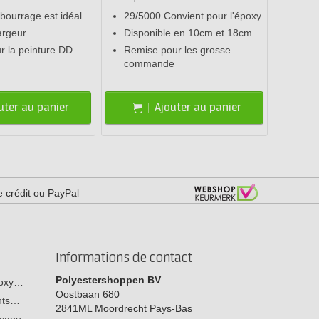
bourrage est idéal
29/5000 Convient pour l'époxy
argeur
Disponible en 10cm et 18cm
ur la peinture DD
Remise pour les grosse
commande
uter au panier
Ajouter au panier
e crédit ou PayPal
Informations de contact
Polyestershoppen BV
poxy…
Oostbaan 680
ants…
2841ML
Moordrecht
Pays-Bas
n caou…