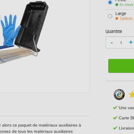
Petite
En stock
Large
3 pièces
Quantité
-
+
Une va
Carte B
z alors ce paquet de matériaux auxiliaires à
Livraiso
sez de tous les matériaux auxiliaires