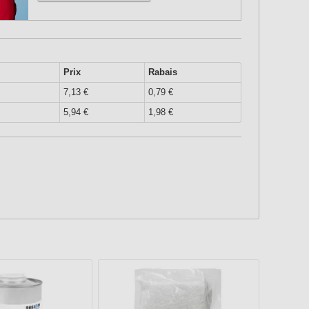
Prix
Rabais
7,13 €
0,79 €
5,94 €
1,98 €