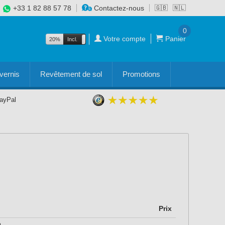
+33 1 82 88 57 78
Contactez-nous
🇬🇧
🇳🇱
0
Votre compte
Panier
20%
Incl.
Excl.
vernis
Revêtement de sol
Promotions
PayPal
Prix