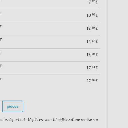
m
92
7,
€
m
90
10,
€
mm
89
12,
€
mm
87
14,
€
m
86
15,
€
mm
84
17,
€
mm
76
27,
€
pièces
etez à partir de 10 pièces, vous bénéficiez d'une remise sur