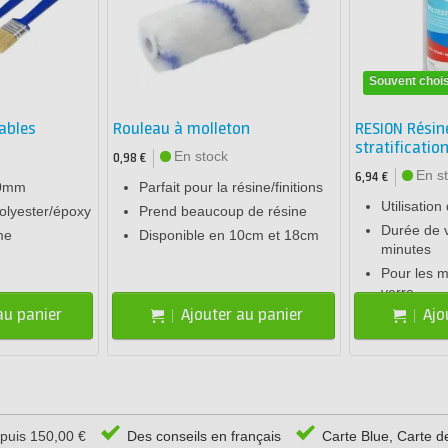
Souvent chois
ables
Rouleau à molleton
RESION Résin
stratificatio
En stock
0,98 €
En s
6,94 €
50mm
Parfait pour la résine/finitions
Utilisatio
polyester/époxy
Prend beaucoup de résine
Durée de v
me
Disponible en 10cm et 18cm
minutes
Pour les m
verre
au panier
Ajouter au panier
Ajo
epuis 150,00 €
Des conseils en français
Carte Blue, Carte d