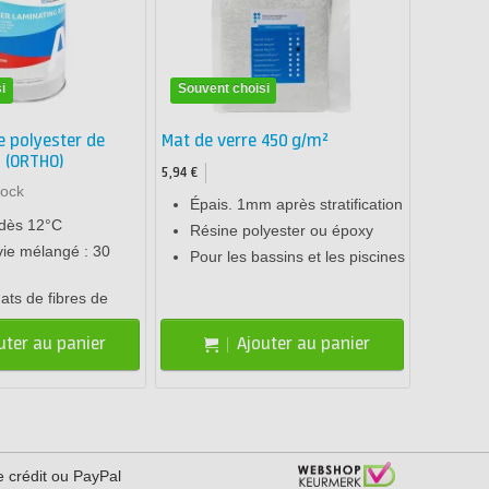
i
Souvent choisi
e polyester de
Mat de verre 450 g/m²
n (ORTHO)
5,94 €
tock
Épais. 1mm après stratification
n dès 12°C
Résine polyester ou époxy
ie mélangé : 30
Pour les bassins et les piscines
ats de fibres de
uter au panier
Ajouter au panier
e crédit ou PayPal