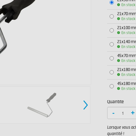
21x50 m
En stock
21x70 m
En stock
21x100 
En stock
21x140 
En stock
45x70 m
En stock
21x180 
En stock
45x180 
En stock
Quantité
-
+
Lorsque vous ach
quantité !