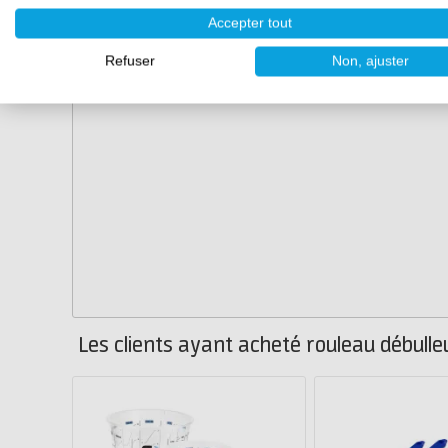
Accepter tout
Refuser
Non, ajuster
Les clients ayant acheté rouleau débull