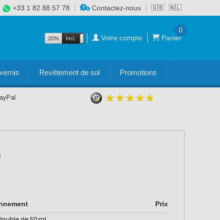
+33 1 82 88 57 78
Contactez-nous
🇬🇧
🇳🇱
0
Votre compte
Panier
20%
Incl.
Excl.
vernis
Revêtement de sol
Promotions
PayPal
onnement
Prix