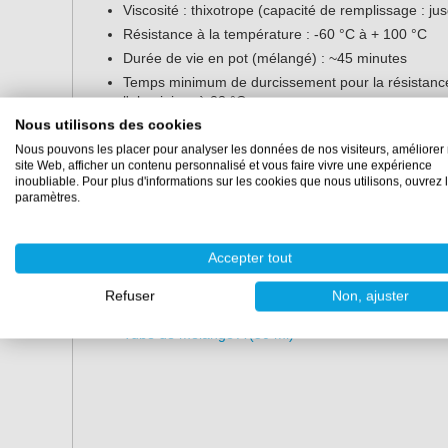
Viscosité : thixotrope (capacité de remplissage : j
Résistance à la température : -60 °C à + 100 °C
Durée de vie en pot (mélangé) : ~45 minutes
Temps minimum de durcissement pour la résistance 
l'aluminium à 23 °C
Nous utilisons des cookies
Emballage :
Nous pouvons les placer pour analyser les données de nos visiteurs, améliorer 
site Web, afficher un contenu personnalisé et vous faire vivre une expérience
Cartouche double 50 ml (pistolet d'application et 
inoubliable. Pour plus d'informations sur les cookies que nous utilisons, ouvrez 
paramètres.
Pistolet d'application :
Pistolet LS50-1 (50 ml)
Accepter tout
Tubes de mélange :
Refuser
Non, ajuster
Tube de mélange A (50 ml)