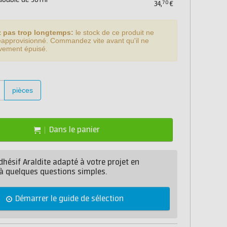
double de 50 ml
70
34,
€
z pas trop longtemps:
le stock de ce produit ne
éapprovisionné. Commandez vite avant qu'il ne
tivement épuisé.
pièces
Dans le panier
dhésif Araldite adapté à votre projet en
à quelques questions simples.
Démarrer le guide de sélection