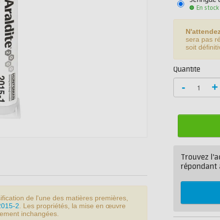
Seringue 
En stock
N'attende
sera pas r
soit défini
Quantité
-
+
Trouvez l'a
répondant 
ification de l'une des matières premières,
 2015-2
. Les propriétés, la mise en œuvre
quement inchangées.