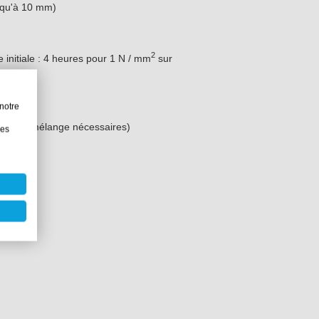
usqu'à 10 mm)
2
initiale : 4 heures pour 1 N / mm
sur
notre
tubes de mélange nécessaires)
les