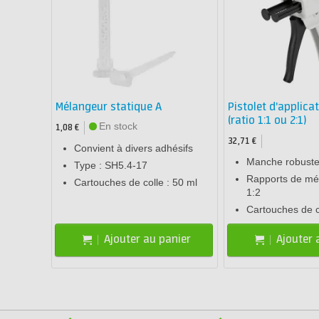
Mélangeur statique A
Pistolet d'applica
(ratio 1:1 ou 2:1)
En stock
1,08 €
32,71 €
Convient à divers adhésifs
Manche robust
Type : SH5.4-17
Rapports de mél
Cartouches de colle : 50 ml
1:2
Cartouches de c
Ajouter au panier
Ajouter 