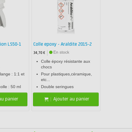
tion LS50-1
Colle epoxy - Araldite 2015-2
En stock
34,70 €
Colle époxy résistante aux
e
chocs
ange : 1:1 et
Pour plastiques,céramique,
etc...
olle : 50 ml
Double seringues
au panier
Ajouter au panier