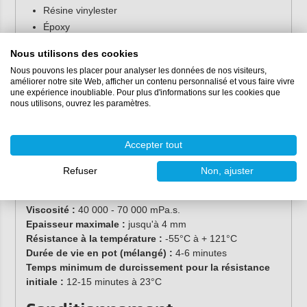
Résine vinylester
Époxy
Uréthanes
Nous utilisons des cookies
Aluminium
Nous pouvons les placer pour analyser les données de nos visiteurs,
Acier inoxydable
améliorer notre site Web, afficher un contenu personnalisé et vous faire vivre
une expérience inoubliable. Pour plus d'informations sur les cookies que
Caractéristiques du Plexus
nous utilisons, ouvrez les paramètres.
MA 300
Accepter tout
Couleur :
jaune clair
Rapport de mélange :
1:1
Refuser
Non, ajuster
3
Densité :
0,97 g / cm
2
Résistance au cisaillement :
20-26 N / mm
Viscosité :
40 000 - 70 000 mPa.s.
Epaisseur maximale :
jusqu'à 4 mm
Résistance à la température :
-55°C à + 121°C
Durée de vie en pot (mélangé) :
4-6 minutes
Temps minimum de durcissement pour la résistance
initiale :
12-15 minutes à 23°C