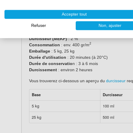
Attention :
un gelcoat polyester reste toujours co
d'utiliser une
couche de finition (Topcoat) en polyes
gelcoat
pour effectuer des réparations mineures.
Accepter tout
Caractéristiques
Refuser
Non, ajuster
Durcisseur (MEKP)
: 2 %
2
Consommation
: env. 400 gr/m
Emballage
: 5 kg, 25 kg
Durée d'utilisation
: 20 minutes (à 20°C)
Durée de conservatio
n : 3 à 6 mois
Durcissement
: environ 2 heures
Vous trouverez ci-dessous un aperçu du
durcisseur
req
Base
Durcisseur
5 kg
100 ml
25 kg
500 ml