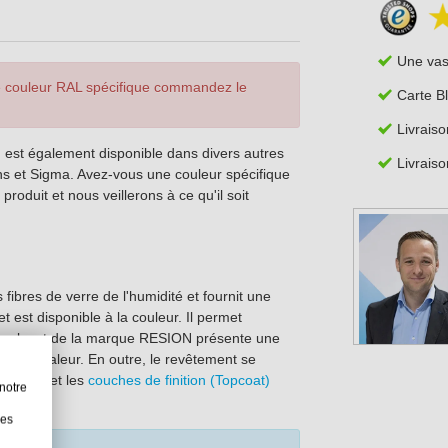
Une va
e couleur RAL spécifique commandez le
Carte B
Livraiso
 est également disponible dans divers autres
Livraiso
ns et Sigma. Avez-vous une couleur spécifique
roduit et nous veillerons à ce qu'il soit
fibres de verre de l'humidité et fournit une
et est disponible à la couleur. Il permet
 Ce gelcoat de la marque RESION présente une
 à la chaleur. En outre, le revêtement se
olyester
et les
couches de finition (Topcoat)
notre
les