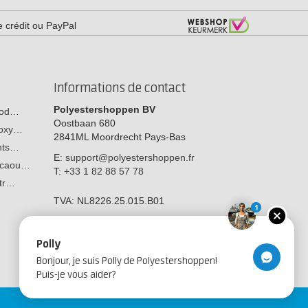
e crédit ou PayPal
Informations de contact
Polyestershoppen BV
 bod…
Oostbaan 680
poxy…
2841ML
Moordrecht
Pays-Bas
ants…
E:
support@polyestershoppen.fr
n caou…
T:
+33 1 82 88 57 78
str…
TVA:
NL8226.25.015.B01
1
Polly
Bonjour, je suis Polly de Polyestershoppen!
Puis-je vous aider?