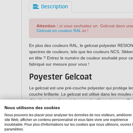
Description
Attention :
si vous souhaitez un Gelcoat dans un
Gelcoat en couleur RAL
ici !
En plus des couleurs RAL, le gelcoat polyester RESION
spectres de couleurs, tels que les couleurs NCS, Sikke
en tête ? Entrez le numéro de couleur souhaité pour ce p
fabriqué sur mesure pour vous !
Poyester Gelcoat
Le gelcoat est une pré-couche polyester qui protège les 
couche brillante. Le gelcoat est utilisé dans les moules 
d'égaliser la surface et de noyer les fibres de verre.
très bonne résistance à l'eau, aux produits chimiques et
Nous utilisons des cookies
combine bien avec toutes les
résines de stratification p
Nous pouvons les placer pour analyser les données de nos visiteurs, améliorer 
polyester
.
site Web, afficher un contenu personnalisé et vous faire vivre une expérience
inoubliable. Pour plus d'informations sur les cookies que nous utilisons, ouvrez 
paramètres.