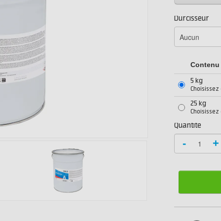
Durcisseur
Contenu
5 kg
Choisissez
25 kg
Choisissez
Quantité
-
+