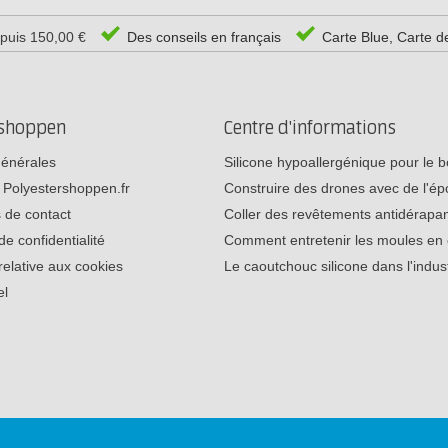
epuis 150,00 €
Des conseils en français
Carte Blue, Carte d
rshoppen
Centre d'informations
générales
Silicone hypoallergénique pour le
 Polyestershoppen.fr
Construire des drones avec de l'é
 de contact
Coller des revêtements antidérap
de confidentialité
Comment entretenir les moules e
relative aux cookies
Le caoutchouc silicone dans l'indu
el