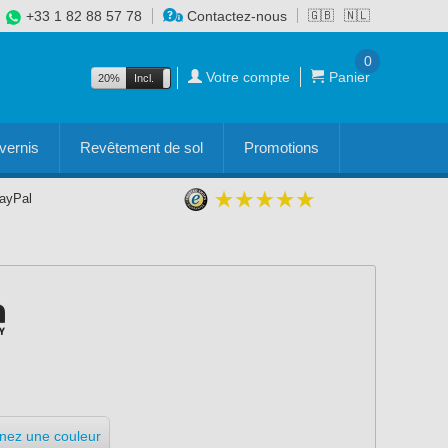
+33 1 82 88 57 78
Contactez-nous
🇬🇧
🇳🇱
0
Votre compte
Panier
20%
Incl.
Excl.
vernis
Revêtement de sol
Promotions
PayPal
nnez une couleur