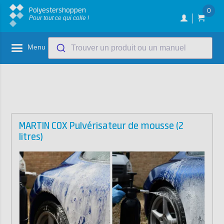
Polyestershoppen
0
Pour tout ce qui colle !
Menu
Trouver un produit ou un manuel
MARTIN COX Pulvérisateur de mousse (2
litres)