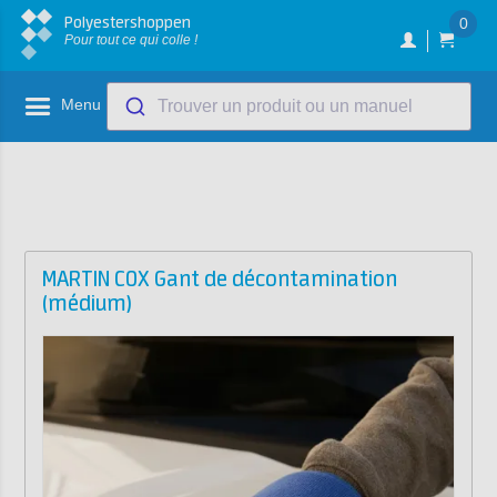
Polyestershoppen
0
Pour tout ce qui colle !
Menu
Trouver un produit ou un manuel
MARTIN COX Gant de décontamination
(médium)