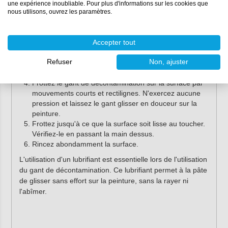
une expérience inoubliable. Pour plus d'informations sur les cookies que
Lavez soigneusement la surface avec un shampoing
nous utilisons, ouvrez les paramètres.
auto de haute qualité, tel que le
shampoing Farécla
G3 Pro
, et rincez abondamment pour éliminer les
saletés importantes.
Accepter tout
Mouillez le gant de décontamination.
Refuser
Non, ajuster
Humidifiez la surface avec un lubrifiant adapté, tel que
le
spray Farécla Rapid Detailer
.
Frottez le gant de décontamination sur la surface par
mouvements courts et rectilignes. N'exercez aucune
pression et laissez le gant glisser en douceur sur la
peinture.
Frottez jusqu'à ce que la surface soit lisse au toucher.
Vérifiez-le en passant la main dessus.
Rincez abondamment la surface.
L'utilisation d'un lubrifiant est essentielle lors de l'utilisation
du gant de décontamination. Ce lubrifiant permet à la pâte
de glisser sans effort sur la peinture, sans la rayer ni
l'abîmer.