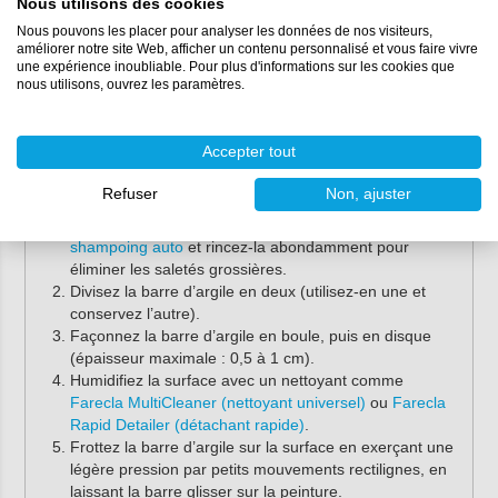
rayures et des tourbillons.
Nous utilisons des cookies
Nous pouvons les placer pour analyser les données de nos visiteurs,
améliorer notre site Web, afficher un contenu personnalisé et vous faire vivre
Conseil :
vous cherchez une alternative à la barre
une expérience inoubliable. Pour plus d'informations sur les cookies que
d’argile ? Découvrez le
gant d’argile Martin Cox
nous utilisons, ouvrez les paramètres.
(moyen)
!
Mode d’emploi
Accepter tout
Utilisez la barre d’argile Martin Cox comme suit :
Refuser
Non, ajuster
Lavez soigneusement la surface avec un bon
shampoing auto
et rincez-la abondamment pour
éliminer les saletés grossières.
Divisez la barre d’argile en deux (utilisez-en une et
conservez l’autre).
Façonnez la barre d’argile en boule, puis en disque
(épaisseur maximale : 0,5 à 1 cm).
Humidifiez la surface avec un nettoyant comme
Farecla MultiCleaner (nettoyant universel)
ou
Farecla
Rapid Detailer (détachant rapide)
.
Frottez la barre d’argile sur la surface en exerçant une
légère pression par petits mouvements rectilignes, en
laissant la barre glisser sur la peinture.