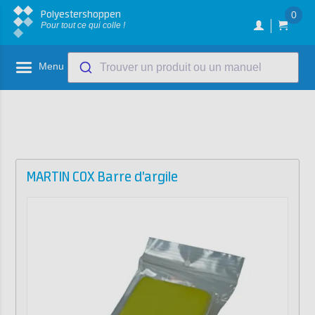
Polyestershoppen
0
Pour tout ce qui colle !
Menu
Trouver un produit ou un manuel
MARTIN COX Barre d'argile