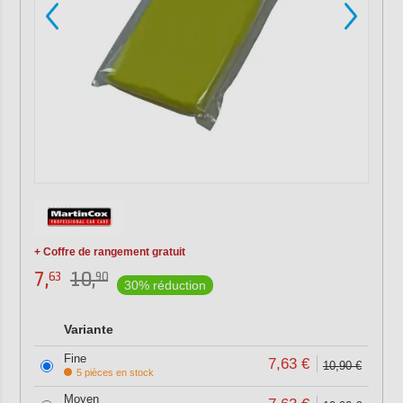
+ Coffre de rangement gratuit
7,
10,
63
90
30% réduction
Variante
Fine
7,63 €
10,90 €
5 pièces en stock
Moyen